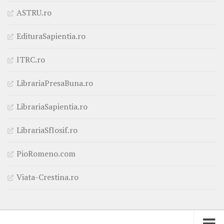
ASTRU.ro
EdituraSapientia.ro
ITRC.ro
LibrariaPresaBuna.ro
LibrariaSapientia.ro
LibrariaSfIosif.ro
PioRomeno.com
Viata-Crestina.ro