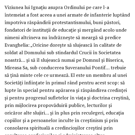
Viziunea lui Ignaţiu asupra Ordinului pe care l-a
întemeiat a fost aceea a unei armate de infanterie luptând
împotriva răspândirii protestantismului, buni păstori,
fondatori de instituţii de educaţie şi mergând acolo unde
nimeni altcineva nu îndrăzneşte să meargă să predice
Evanghelia: „Oricine doreşte să slujească în calitate de
soldat al Domnului sub stindardul Crucii în Societatea
noastră… şi să îl slujească numai pe Domnul şi Biserica,
Mireasa Sa, sub conducerea Suveranului Pontif… trebuie
să ţină minte cele ce urmează. El este un membru al unei
Societăţi înfiinţate în primul rând pentru acest scop: să
lupte în special pentru apărarea şi răspândirea credinţei
şi pentru progresul sufletelor în viaţa şi doctrina creştină,
prin mijlocirea propovăduirii publice, lecturilor şi
oricăror alte slujiri… şi în plus prin reculegeri, educaţia
copiilor şi a persoanelor inculte în creştinism şi prin
consolarea spirituală a credincioşilor creştini prin