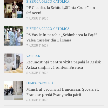
BISERICA GRECO-CATOLICĂ
PF Claudiu, la Schitul „Sfânta Cruce” din
Stânceni
7 AUGUST 2026
BISERICA GRECO-CATOLICĂ
PS Vasile în parohia „Schimbarea la Față” –
Valea Caselor din Bârsana
7 AUGUST 2026
VATICAN
Recunoștință pentru vizita papală la Assisi:
Astăzi simțim că suntem Biserica
6 AUGUST 2026
LUMEA CATOLICĂ
Ministrul provincial franciscan: Școala Sf.
Francisc predă Evanghelia păcii
6 AUGUST 2026