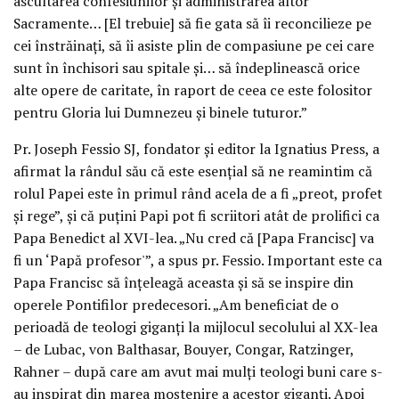
ascultarea confesiunilor şi administrarea altor
Sacramente… [El trebuie] să fie gata să îi reconcilieze pe
cei înstrăinaţi, să îi asiste plin de compasiune pe cei care
sunt în închisori sau spitale şi… să îndeplinească orice
alte opere de caritate, în raport de ceea ce este folositor
pentru Gloria lui Dumnezeu şi binele tuturor.”
Pr. Joseph Fessio SJ, fondator şi editor la Ignatius Press, a
afirmat la rândul său că este esenţial să ne reamintim că
rolul Papei este în primul rând acela de a fi „preot, profet
şi rege”, şi că puţini Papi pot fi scriitori atât de prolifici ca
Papa Benedict al XVI-lea. „Nu cred că [Papa Francisc] va
fi un ‘Papă profesor'”, a spus pr. Fessio. Important este ca
Papa Francisc să înţeleagă aceasta şi să se inspire din
operele Pontifilor predecesori. „Am beneficiat de o
perioadă de teologi giganţi la mijlocul secolului al XX-lea
– de Lubac, von Balthasar, Bouyer, Congar, Ratzinger,
Rahner – după care am avut mai mulţi teologi buni care s-
au inspirat din marea moştenire a acestor giganţi. Apoi