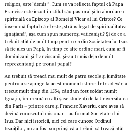
religios, este ‘demis'”. Cum se va reflecta faptul că Papa
Francisc este iezuit în stilul său pastoral şi în abordarea
spirituală ca Episcop al Romei şi Vicar al lui Cristos? Ce
înseamnă faptul că el este „strâns legat de spiritualitatea
ignaţiană”, aşa cum spun numeroşi vaticanişti? Şi de ce a
trebuit atât de mult timp pentru ca din Societatea lui Isus
să fie ales un Papă, în timp ce alte ordine mari, cum ar fi
dominicanii şi franciscanii, şi-au trimis deja demult
reprezentanţi pe tronul papal?
Au trebuit să treacă mai mult de patru secole şi jumătate
pentru a se ajunge la acest moment istoric. Într-adevăr, a
trecut mult timp din 1534, când un fost soldat numit
Ignaţiu, împreună cu alţi şase studenţi de la Universitatea
din Paris – printre care şi Francisc Xaveriu, care avea să
devină cunoscutul misionar – au format Societatea lui
Isus. Dar nici istoricii, nici cei care cunosc Ordinul
Iezuiţilor, nu au fost surprinşi că a trebuit să treacă atât