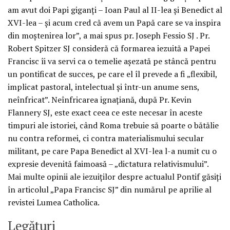
am avut doi Papi giganţi – Ioan Paul al II-lea şi Benedict al
XVI-lea – şi acum cred că avem un Papă care se va inspira
din moştenirea lor”, a mai spus pr. Joseph Fessio SJ . Pr.
Robert Spitzer SJ consideră că formarea iezuită a Papei
Francisc îi va servi ca o temelie aşezată pe stâncă pentru
un pontificat de succes, pe care el îl prevede a fi „flexibil,
implicat pastoral, intelectual şi într-un anume sens,
neînfricat”. Neînfricarea ignaţiană, după Pr. Kevin
Flannery SJ, este exact ceea ce este necesar în aceste
timpuri ale istoriei, când Roma trebuie să poarte o bătălie
nu contra reformei, ci contra materialismului secular
militant, pe care Papa Benedict al XVI-lea l-a numit cu o
expresie devenită faimoasă – „dictatura relativismului”.
Mai multe opinii ale iezuiţilor despre actualul Pontif găsiţi
în articolul „Papa Francisc SJ” din numărul pe aprilie al
revistei Lumea Catholica.
Legături