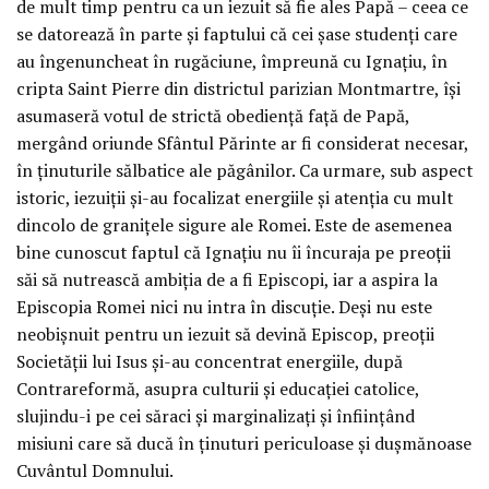
de mult timp pentru ca un iezuit să fie ales Papă – ceea ce
se datorează în parte şi faptului că cei şase studenţi care
au îngenuncheat în rugăciune, împreună cu Ignaţiu, în
cripta Saint Pierre din districtul parizian Montmartre, îşi
asumaseră votul de strictă obedienţă faţă de Papă,
mergând oriunde Sfântul Părinte ar fi considerat necesar,
în ţinuturile sălbatice ale păgânilor. Ca urmare, sub aspect
istoric, iezuiţii şi-au focalizat energiile şi atenţia cu mult
dincolo de graniţele sigure ale Romei. Este de asemenea
bine cunoscut faptul că Ignaţiu nu îi încuraja pe preoţii
săi să nutrească ambiţia de a fi Episcopi, iar a aspira la
Episcopia Romei nici nu intra în discuţie. Deşi nu este
neobişnuit pentru un iezuit să devină Episcop, preoţii
Societăţii lui Isus şi-au concentrat energiile, după
Contrareformă, asupra culturii şi educaţiei catolice,
slujindu-i pe cei săraci şi marginalizaţi şi înfiinţând
misiuni care să ducă în ţinuturi periculoase şi duşmănoase
Cuvântul Domnului.