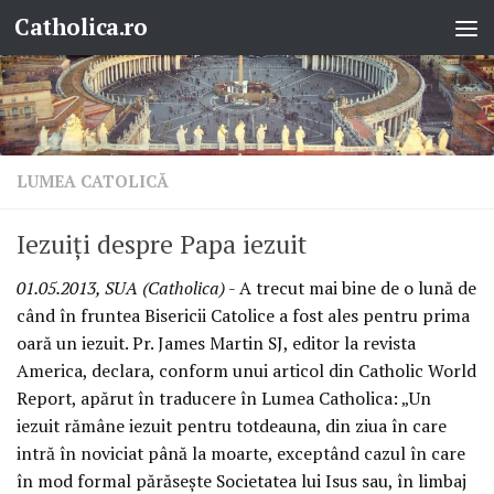
Catholica.ro
Skip to content
LUMEA CATOLICĂ
Iezuiţi despre Papa iezuit
01.05.2013, SUA (Catholica)
- A trecut mai bine de o lună de
când în fruntea Bisericii Catolice a fost ales pentru prima
oară un iezuit. Pr. James Martin SJ, editor la revista
America, declara, conform unui articol din Catholic World
Report, apărut în traducere în Lumea Catholica: „Un
iezuit rămâne iezuit pentru totdeauna, din ziua în care
intră în noviciat până la moarte, exceptând cazul în care
în mod formal părăseşte Societatea lui Isus sau, în limbaj