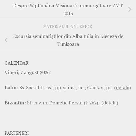
Despre Săptămâna Misionară premergătoare ZMT
2013
MATERIALUL ANTERIOR
Excursia seminariştilor din Alba Iulia în Dieceza de
Timişoara
CALENDAR
Vineri, 7 august 2026
Latin:
Ss. Sixt al II-lea, pp. şi îns., m. ; Caietan, pr.
(detalii)
Bizantin:
Sf. cuv. m. Dometie Persul († 262).
(detalii)
PARTENERI