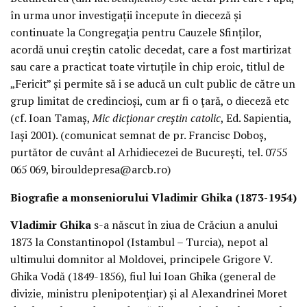
în urma unor investigaţii începute în dieceză şi
continuate la Congregaţia pentru Cauzele Sfinţilor,
acordă unui creştin catolic decedat, care a fost martirizat
sau care a practicat toate virtuţile în chip eroic, titlul de
„Fericit” şi permite să i se aducă un cult public de către un
grup limitat de credincioşi, cum ar fi o ţară, o dieceză etc
(cf. Ioan Tamaş,
Mic dicţionar creştin catolic
, Ed. Sapientia,
Iaşi 2001). (comunicat semnat de pr. Francisc Doboş,
purtător de cuvânt al Arhidiecezei de Bucureşti, tel. 0755
065 069, birouldepresa@arcb.ro)
Biografie a monseniorului Vladimir Ghika (1873-1954)
Vladimir Ghika
s-a născut în ziua de Crăciun a anului
1873 la Constantinopol (Istambul – Turcia), nepot al
ultimului domnitor al Moldovei, principele Grigore V.
Ghika Vodă (1849-1856), fiul lui Ioan Ghika (general de
divizie, ministru plenipotenţiar) şi al Alexandrinei Moret