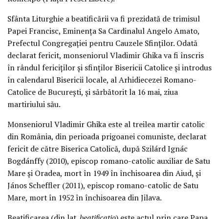
Sfânta Liturghie a beatificării va fi prezidată de trimisul
Papei Francisc, Eminenţa Sa Cardinalul Angelo Amato,
Prefectul Congregaţiei pentru Cauzele Sfinţilor. Odată
declarat fericit, monseniorul Vladimir Ghika va fi înscris
în rândul fericiţilor şi sfinţilor Bisericii Catolice şi introdus
în calendarul Bisericii locale, al Arhidiecezei Romano-
Catolice de Bucureşti, şi sărbătorit la 16 mai, ziua
martiriului său.
Monseniorul Vladimir Ghika este al treilea martir catolic
din România, din perioada prigoanei comuniste, declarat
fericit de către Biserica Catolică, după Szilárd Ignác
Bogdánffy (2010), episcop romano-catolic auxiliar de Satu
Mare şi Oradea, mort în 1949 în închisoarea din Aiud, şi
János Scheffler (2011), episcop romano-catolic de Satu
Mare, mort în 1952 în închisoarea din Jilava.
Beatificarea (din lat.
beatificatio
) este actul prin care Papa,