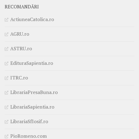
RECOMANDĂRI
ActiuneaCatolica.ro
AGRU.ro
ASTRU.ro
EdituraSapientia.ro
ITRC.ro
LibrariaPresaBuna.ro
LibrariaSapientia.ro
LibrariaSfIosif.ro
PioRomeno.com