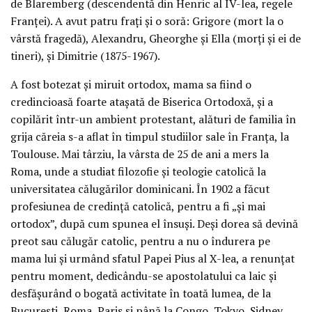
de Blaremberg (descendentă din Henric al IV-lea, regele
Franţei). A avut patru fraţi şi o soră: Grigore (mort la o
vârstă fragedă), Alexandru, Gheorghe şi Ella (morţi şi ei de
tineri), şi Dimitrie (1875-1967).
A fost botezat şi miruit ortodox, mama sa fiind o
credincioasă foarte ataşată de Biserica Ortodoxă, şi a
copilărit într-un ambient protestant, alături de familia în
grija căreia s-a aflat în timpul studiilor sale în Franţa, la
Toulouse. Mai târziu, la vârsta de 25 de ani a mers la
Roma, unde a studiat filozofie şi teologie catolică la
universitatea călugărilor dominicani. În 1902 a făcut
profesiunea de credinţă catolică, pentru a fi „şi mai
ortodox”, după cum spunea el însuşi. Deşi dorea să devină
preot sau călugăr catolic, pentru a nu o îndurera pe
mama lui şi urmând sfatul Papei Pius al X-lea, a renunţat
pentru moment, dedicându-se apostolatului ca laic şi
desfăşurând o bogată activitate în toată lumea, de la
Bucureşti, Roma, Paris şi până la Congo, Tokyo, Sidney,