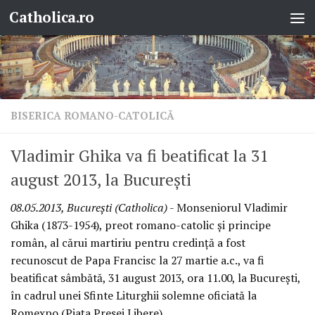
Catholica.ro
Skip to content
BISERICA ROMANO-CATOLICĂ
Vladimir Ghika va fi beatificat la 31
august 2013, la Bucureşti
08.05.2013, Bucureşti (Catholica)
- Monseniorul Vladimir
Ghika (1873-1954), preot romano-catolic şi principe
român, al cărui martiriu pentru credinţă a fost
recunoscut de Papa Francisc la 27 martie a.c., va fi
beatificat sâmbătă, 31 august 2013, ora 11.00, la Bucureşti,
în cadrul unei Sfinte Liturghii solemne oficiată la
Romexpo (Piaţa Presei Libere).