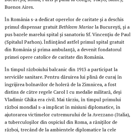
Buenos Aires.
În România s-a dedicat operelor de caritate şi a deschis
primul dispensar gratuit
Bethleem Mariae
la Bucureşti, şi a
pus bazele marelui spital şi sanatoriu Sf. Vincenţiu de Paul
(Spitalul Parhon). Înfiinţând astfel primul spital gratuit
din România şi prima ambulanţă, a devenit fondatorul
primei opere catolice de caritate din România.
În timpul războiului balcanic din 1913 a participat la
serviciile sanitare. Pentru dăruirea lui plină de curaj în
îngrijirea bolnavilor de holeră de la Zimnicea, a fost
distins de către regele Carol I cu medalie militară, deşi
Vladimir Ghika era civil. Mai târziu, în timpul primului
război mondial s-a implicat în misiuni diplomatice, în
ajutorarea victimelor cutremurului de la Avezzano (Italia),
a tuberculoşilor din ospiciul din Roma, a răniţilor de
război, trecând de la ambientele diplomatice la cele