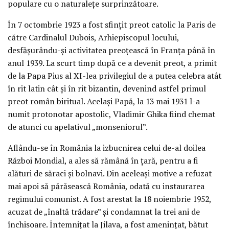
populare cu o naturaleţe surprinzătoare.
În 7 octombrie 1923 a fost sfinţit preot catolic la Paris de
către Cardinalul Dubois, Arhiepiscopul locului,
desfăşurându-şi activitatea preoţească în Franţa până în
anul 1939. La scurt timp după ce a devenit preot, a primit
de la Papa Pius al XI-lea privilegiul de a putea celebra atât
în rit latin cât şi în rit bizantin, devenind astfel primul
preot român biritual. Acelaşi Papă, la 13 mai 1931 l-a
numit protonotar apostolic, Vladimir Ghika fiind chemat
de atunci cu apelativul „monseniorul”.
Aflându-se în România la izbucnirea celui de-al doilea
Război Mondial, a ales să rămână în ţară, pentru a fi
alături de săraci şi bolnavi. Din aceleaşi motive a refuzat
mai apoi să părăsească România, odată cu instaurarea
regimului comunist. A fost arestat la 18 noiembrie 1952,
acuzat de „înaltă trădare” şi condamnat la trei ani de
închisoare. Întemniţat la Jilava, a fost ameninţat, bătut