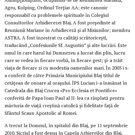
Asumpționiștilor, ocupându-se de Reuniunea Mariană,
Agru, Kolping, Ordinul Terțiar AA; este canonic
responsabil cu problemele spirituale în Colegiul
Consultorilor Arhidiecezei Blaj. A fost președinte al
Reuniunii Mariane în Arhidieceză și al Misiunilor; membru
ASTRA. A fost înzestrat cu calități scriitoricești,
traducând „Confesiunile Sf. Augustin” și alte lucrări. Este
omul în care harul lui Dumnezeu a lucrat din plin, lucru
care se vedea în fiecare vorbă, în fiecare gest; și-a trăit
viața de fiecare zi cu modestia oamenilor mari. În 2003 i s-
a conferit de către Primăria Municipiului Blaj titlul de
cetățean de onoare al orașului. ÎPS Lucian i-a înmânat în
Catedrala din Blaj Crucea «Pro Ecclesia et Pontifice»
conferită de Papa Ioan Paul al II-lea ca răsplată pentru
mărturia de viață creștină catolică și fidelitate față de
Sfântul Scaun Apostolic al Romei.
A trecut la Domnul, în spitalul din Blaj, pe 11 septembrie
2010. Sicriul a fost depus în Capela Arhiereilor din Blaj,