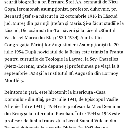
scurtă biografie a pr. Bernard Ștef AA, semnată de Nicu
Goga. Ieromonah asumpționist, profesor, duhovnic, pr.
Bernard Ștef s-a născut în 22 octombrie 1916 în Lăscud
jud. Mureș din părinții Ștefan și Maria. Și-a făcut studiile la
Lăscud, Diciosânmărtin-Târnăveni și la Liceul «Sfântul
Vasile cel Mare» din Blaj (1930-1934). A intrat în
Congregația Părinților Augustinieni Asumpționiști la 20
iulie 1934. După noviciatul de la Beiuș este trimis în Franța
pentru cursurile de Teologie la Layrac, la Sey-Chazelles
(Metz-Lorena), unde depune și profesiunea pe viață la 8
septembrie 1938 și la Institutul Sf. Augustin din Lormoy
Montléry.
Reîntors în țară, este hirotonit la bisericuța «Casa
Domnului» din Blaj, pe 27 iulie 1941, de Episcopul Vasile
Aftenie. Între 1941 și 1944 este profesor la Micul Seminar
din Beiuș și la Internatul Pavelian. Între 1944 și 1948 este
profesor de limba franceză la Liceul Samuil Vulcan din
Beiuș și duhovnic la surorile Oblate. În 1947 devine