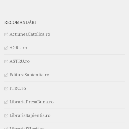
RECOMANDĂRI
ActiuneaCatolica.ro
AGRU.ro
ASTRU.ro
EdituraSapientia.ro
ITRC.ro
LibrariaPresaBuna.ro
LibrariaSapientia.ro
LibrariaSfIosif.ro