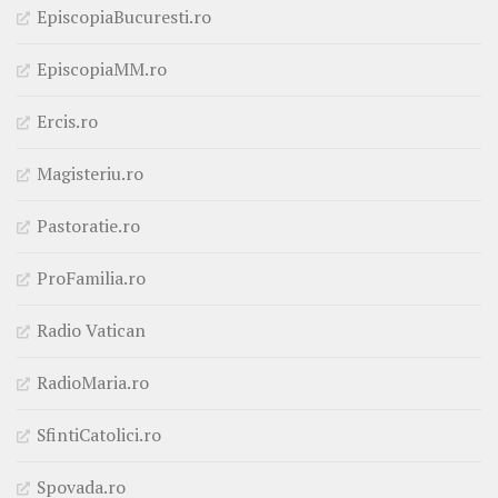
EpiscopiaBucuresti.ro
EpiscopiaMM.ro
Ercis.ro
Magisteriu.ro
Pastoratie.ro
ProFamilia.ro
Radio Vatican
RadioMaria.ro
SfintiCatolici.ro
Spovada.ro