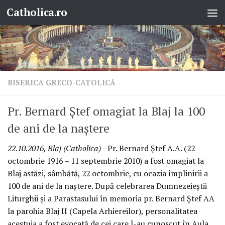
Catholica.ro
Skip to content
BISERICA GRECO-CATOLICĂ
Pr. Bernard Ștef omagiat la Blaj la 100
de ani de la naștere
22.10.2016, Blaj (Catholica)
- Pr. Bernard Ștef A.A. (22
octombrie 1916 – 11 septembrie 2010) a fost omagiat la
Blaj astăzi, sâmbătă, 22 octombrie, cu ocazia împlinirii a
100 de ani de la naștere. După celebrarea Dumnezeieștii
Liturghii și a Parastasului în memoria pr. Bernard Ștef AA
la parohia Blaj II (Capela Arhiereilor), personalitatea
acestuia a fost evocată de cei care l-au cunoscut în Aula