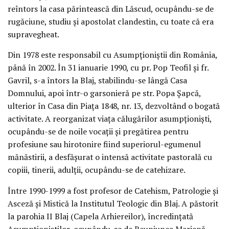
reîntors la casa părintească din Lăscud, ocupându-se de
rugăciune, studiu și apostolat clandestin, cu toate că era
supravegheat.
Din 1978 este responsabil cu Asumpționiștii din România,
până în 2002. În 31 ianuarie 1990, cu pr. Pop Teofil și fr.
Gavril, s-a întors la Blaj, stabilindu-se lângă Casa
Domnului, apoi într-o garsonieră pe str. Popa Șapcă,
ulterior în Casa din Piața 1848, nr. 13, dezvoltând o bogată
activitate. A reorganizat viața călugărilor asumpționiști,
ocupându-se de noile vocații și pregătirea pentru
profesiune sau hirotonire fiind superiorul-egumenul
mănăstirii, a desfășurat o intensă activitate pastorală cu
copiii, tinerii, adulții, ocupându-se de catehizare.
Între 1990-1999 a fost profesor de Catehism, Patrologie și
Asceză și Mistică la Institutul Teologic din Blaj. A păstorit
la parohia II Blaj (Capela Arhiereilor), încredințată