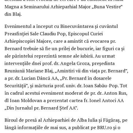
Magna a Seminarului Arhieparhial Major „Buna Vestire”
din Blaj.
Evenimentul a început cu Binecuvântarea și cuvântul
Preasfinției Sale Claudiu Pop, Episcopul Curiei
Arhiepiscopiei Majore, care a amintit că evocarea pr.
Bernard trebuie să fie un prilej de bucurie, iar figuri ca și
ale părintelui reprezintă semne ale iubirii. Au urmat
intervențiile dnei prof. dr. Angela Groza, președinta
Reuniunii Mariane Blaj, „Amintiri vii din viața pr. Bernard”,
a pr. dr. Lucian Dâncă AA, „Pr. Bernard în dosarele
Securității”, și mărturia prof. univ. dr. Ioan Sabău-Pop. Tot
în cadrul acestui eveniment moderat de pr. dr. Anton Rus,
dl Ioan Moldovan a prezentat cartea fr. Ionel Antoci AA
„Din Jurnalul pr. Bernard Ștef AA”.
Biroul de presă al Arhieparhiei de Alba Iulia și Făgăraș, pe
lângă informațiile de mai sus, a publicat pe BRU.ro și o