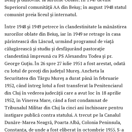
Superiorul comunității AA din Beiuș; în august 1948 statul
comunist preia liceul și internatul.
Între 1948 și 1949 petrece în clandestinitate la mănăstirea
surorilor oblate din Beiuș, iar în 1949 se retrage în casa
părintească din Lăscud, urmând programul de viață
călugărească și studiu și desfășurând pastorație
clandestină împreună cu PS Alexandru Todea și pr.
George Guțiu. În 26 spre 27 iulie 1951 a fost arestat, odată
cu lotul de preoți din județul Mureș. Ancheta la
Securitatea din Târgu Mureș a durat până în februarie
1952, când întreg lotul a fost transferat la Penitenciarul
din Cluj în vederea judecății care a avut loc în 18 aprilie
1952, în Vinerea Mare, când a fost condamnat de
Tribunalul Militar din Cluj la cinci ani închisoare pentru
instigare publică contra statului. A trecut pe la Canalul
Dunăre-Marea Neagră, Poarta Albă, Colonia Peninsula,
Constanța, de unde a fost eliberat în octombrie 1955. S-a