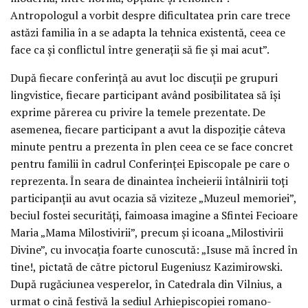
Antropologul a vorbit despre dificultatea prin care trece
astăzi familia în a se adapta la tehnica existentă, ceea ce
face ca și conflictul între generații să fie și mai acut”.
După fiecare conferință au avut loc discuții pe grupuri
lingvistice, fiecare participant având posibilitatea să își
exprime părerea cu privire la temele prezentate. De
asemenea, fiecare participant a avut la dispoziție câteva
minute pentru a prezenta în plen ceea ce se face concret
pentru familii în cadrul Conferinței Episcopale pe care o
reprezenta. În seara de dinaintea încheierii întâlnirii toți
participanții au avut ocazia să viziteze „Muzeul memoriei”,
beciul fostei securități, faimoasa imagine a Sfintei Fecioare
Maria „Mama Milostivirii”, precum și icoana „Milostivirii
Divine”, cu invocația foarte cunoscută: „Isuse mă încred în
tine!, pictată de către pictorul Eugeniusz Kazimirowski.
După rugăciunea vesperelor, în Catedrala din Vilnius, a
urmat o cină festivă la sediul Arhiepiscopiei romano-