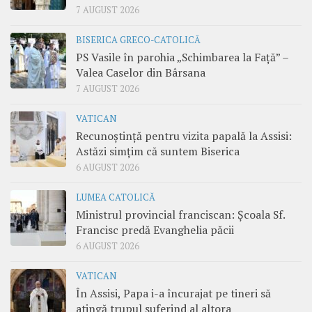
7 AUGUST 2026
BISERICA GRECO-CATOLICĂ
PS Vasile în parohia „Schimbarea la Față” –
Valea Caselor din Bârsana
7 AUGUST 2026
VATICAN
Recunoștință pentru vizita papală la Assisi:
Astăzi simțim că suntem Biserica
6 AUGUST 2026
LUMEA CATOLICĂ
Ministrul provincial franciscan: Școala Sf.
Francisc predă Evanghelia păcii
6 AUGUST 2026
VATICAN
În Assisi, Papa i-a încurajat pe tineri să
atingă trupul suferind al altora