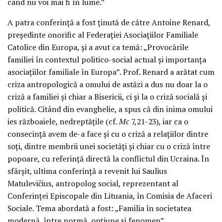
când nu voi mai fi în lume.”
A patra conferință a fost ținută de către Antoine Renard,
președinte onorific al Federației Asociațiilor Familiale
Catolice din Europa, și a avut ca temă: „Provocările
familiei în contextul politico-social actual și importanța
asociațiilor familiale în Europa”. Prof. Renard a arătat cum
criza antropologică a omului de astăzi a dus nu doar la o
criză a familiei și chiar a Bisericii, ci și la o criză socială și
politică. Citând din evanghelie, a spus că din inima omului
ies războaiele, nedreptățile (cf.
Mc
7,21-23), iar ca o
consecință avem de-a face și cu o criză a relațiilor dintre
soți, dintre membrii unei societăți și chiar cu o criză între
popoare, cu referință directă la conflictul din Ucraina. În
sfârșit, ultima conferință a revenit lui Saulius
Matulevičius, antropolog social, reprezentant al
Conferinței Episcopale din Lituania, în Comisia de Afaceri
Sociale. Tema abordată a fost: „Familia în societatea
modernă, între normă, opțiune și fenomen”.