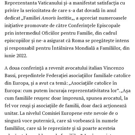
Reprezentanta Vaticanului și-a manifestat satisfacția cu
privire la seriozitatea de care s-a dat dovadă în anul
dedicat „Familiei
Amoris laetitia
„, a apreciat numeroasele
inițiative promovate de către Conferințele Episcopale
prin intermediul Oficiilor pentru Familie, din cadrul
episcopiilor și ne-a asigurat că Roma se pregătește intens
și responsabil pentru Întâlnirea Mondială a Familiilor, din
iunie 2022.
A doua conferință a revenit avocatului italian Vincenzo
Bassi, președintele Federației asociațiilor familiale catolice
din Europa, și a avut ca temă: „Asociațiile catolice în
Europa: cum putem încuraja reprezentativitatea lor”. „Așa
cum familiile reușesc doar împreună, spunea avocatul, la
fel vor reuși și asociațiile de familii, doar dacă acționează
unitar. La nivelul Comisiei Europene este nevoie de o
singură voce puternică, care să vorbească în numele
familiilor, care să le reprezinte și să poarte acesteia