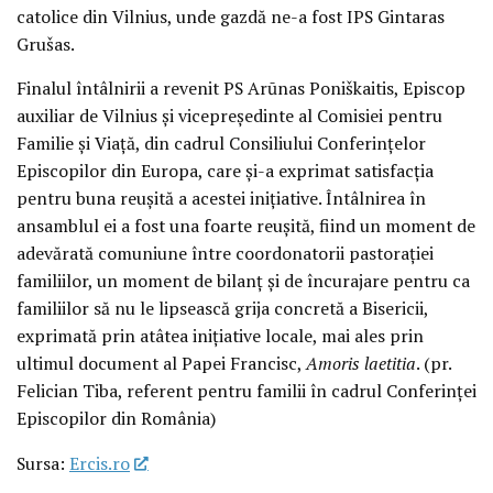
catolice din Vilnius, unde gazdă ne-a fost IPS Gintaras
Grušas.
Finalul întâlnirii a revenit PS Arūnas Poniškaitis, Episcop
auxiliar de Vilnius și vicepreședinte al Comisiei pentru
Familie și Viață, din cadrul Consiliului Conferințelor
Episcopilor din Europa, care și-a exprimat satisfacția
pentru buna reușită a acestei inițiative. Întâlnirea în
ansamblul ei a fost una foarte reușită, fiind un moment de
adevărată comuniune între coordonatorii pastorației
familiilor, un moment de bilanț și de încurajare pentru ca
familiilor să nu le lipsească grija concretă a Bisericii,
exprimată prin atâtea inițiative locale, mai ales prin
ultimul document al Papei Francisc,
Amoris laetitia
. (pr.
Felician Tiba, referent pentru familii în cadrul Conferinței
Episcopilor din România)
Sursa:
Ercis.ro