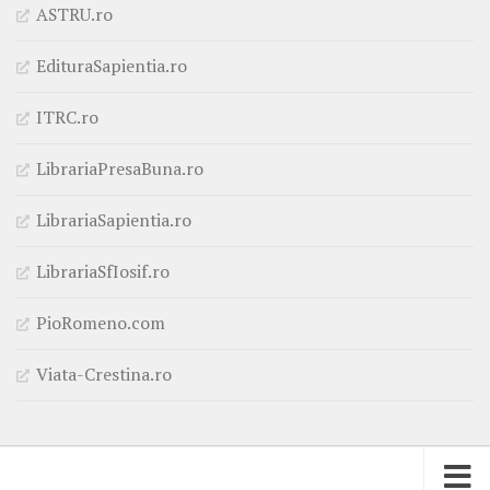
ASTRU.ro
EdituraSapientia.ro
ITRC.ro
LibrariaPresaBuna.ro
LibrariaSapientia.ro
LibrariaSfIosif.ro
PioRomeno.com
Viata-Crestina.ro