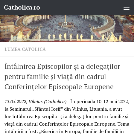
Catholica.ro
Skip to content
LUMEA CATOLICĂ
Întâlnirea Episcopilor și a delegaților
pentru familie și viață din cadrul
Conferințelor Episcopale Europene
13.05.2022, Vilnius (Catholica)
- În perioada 10-12 mai 2022,
la Seminarul „Sfântul Iosif” din Vilnius, Lituania, a avut
loc întâlnirea Episcopilor și a delegaților pentru familie și
viață din cadrul Conferințelor Episcopale Europene. Tema
întâlnirii a fost: „Biserica în Europa, familie de familii în