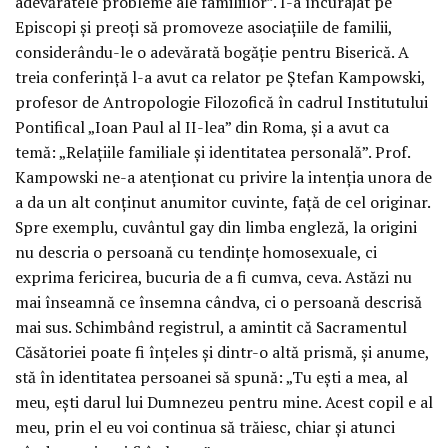
adevăratele probleme ale familiilor”. I-a încurajat pe
Episcopi și preoți să promoveze asociațiile de familii,
considerându-le o adevărată bogăție pentru Biserică. A
treia conferință l-a avut ca relator pe Ștefan Kampowski,
profesor de Antropologie Filozofică în cadrul Institutului
Pontifical „Ioan Paul al II-lea” din Roma, și a avut ca
temă: „Relațiile familiale și identitatea personală”. Prof.
Kampowski ne-a atenționat cu privire la intenția unora de
a da un alt conținut anumitor cuvinte, față de cel originar.
Spre exemplu, cuvântul gay din limba engleză, la origini
nu descria o persoană cu tendințe homosexuale, ci
exprima fericirea, bucuria de a fi cumva, ceva. Astăzi nu
mai înseamnă ce însemna cândva, ci o persoană descrisă
mai sus. Schimbând registrul, a amintit că Sacramentul
Căsătoriei poate fi înțeles și dintr-o altă prismă, și anume,
stă în identitatea persoanei să spună: „Tu ești a mea, al
meu, ești darul lui Dumnezeu pentru mine. Acest copil e al
meu, prin el eu voi continua să trăiesc, chiar și atunci