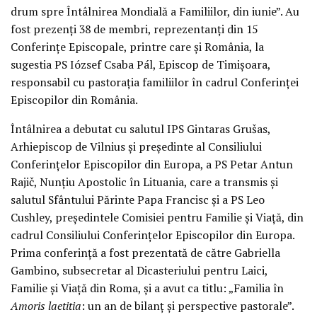
drum spre Întâlnirea Mondială a Familiilor, din iunie”. Au
fost prezenți 38 de membri, reprezentanți din 15
Conferințe Episcopale, printre care și România, la
sugestia PS Iózsef Csaba Pál, Episcop de Timișoara,
responsabil cu pastorația familiilor în cadrul Conferinței
Episcopilor din România.
Întâlnirea a debutat cu salutul IPS Gintaras Grušas,
Arhiepiscop de Vilnius și președinte al Consiliului
Conferințelor Episcopilor din Europa, a PS Petar Antun
Rajič, Nunțiu Apostolic în Lituania, care a transmis și
salutul Sfântului Părinte Papa Francisc și a PS Leo
Cushley, președintele Comisiei pentru Familie și Viață, din
cadrul Consiliului Conferințelor Episcopilor din Europa.
Prima conferință a fost prezentată de către Gabriella
Gambino, subsecretar al Dicasteriului pentru Laici,
Familie și Viață din Roma, și a avut ca titlu: „Familia în
Amoris laetitia
: un an de bilanț și perspective pastorale”.