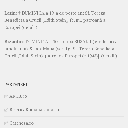
Latin:
† DUMINICA a 19-a de peste an; Sf. Tereza
Benedicta a Crucii (Edith Stein), fc. m., patroană a
Europei
(detalii)
Bizantin:
DUMINICA a 10-a după RUSALII (Vindecarea
lunaticului). Sf. ap. Matia (sec. I); [Sf. Tereza Benedicta a
Crucii (Edith Stein), patroana Europei († 1942)].
(detalii)
PARTENERI
ARCB.ro
BisericaRomanaUnita.ro
Cateheza.ro