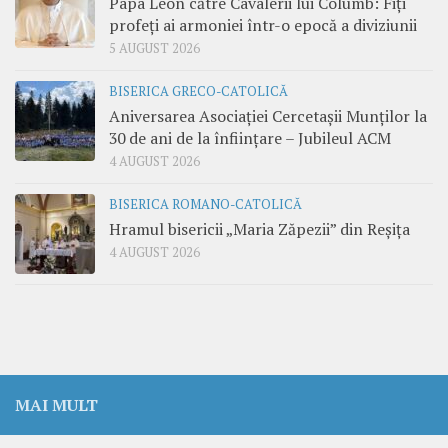
Papa Leon către Cavalerii lui Columb: Fiți
profeți ai armoniei într-o epocă a diviziunii
5 AUGUST 2026
BISERICA GRECO-CATOLICĂ
Aniversarea Asociației Cercetașii Munților la
30 de ani de la înființare – Jubileul ACM
4 AUGUST 2026
BISERICA ROMANO-CATOLICĂ
Hramul bisericii „Maria Zăpezii” din Reșița
4 AUGUST 2026
MAI MULT