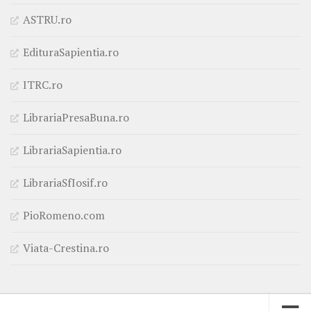
ASTRU.ro
EdituraSapientia.ro
ITRC.ro
LibrariaPresaBuna.ro
LibrariaSapientia.ro
LibrariaSfIosif.ro
PioRomeno.com
Viata-Crestina.ro