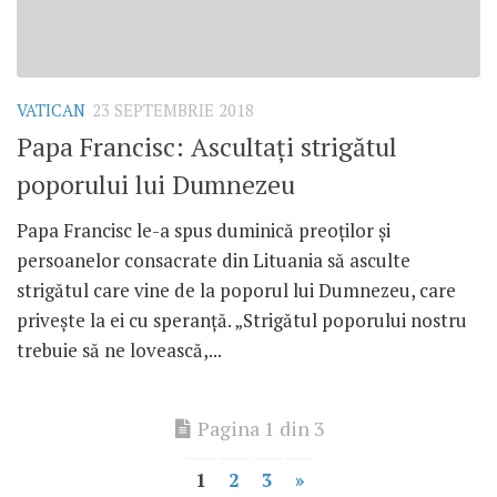
VATICAN
23 SEPTEMBRIE 2018
Papa Francisc: Ascultați strigătul
poporului lui Dumnezeu
Papa Francisc le-a spus duminică preoților și
persoanelor consacrate din Lituania să asculte
strigătul care vine de la poporul lui Dumnezeu, care
privește la ei cu speranță. „Strigătul poporului nostru
trebuie să ne lovească,...
Pagina 1 din 3
1
2
3
»