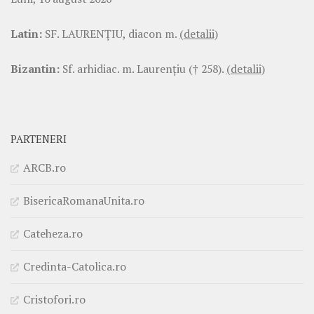
Latin:
SF. LAURENŢIU, diacon m.
(detalii)
Bizantin:
Sf. arhidiac. m. Laurenţiu († 258).
(detalii)
PARTENERI
ARCB.ro
BisericaRomanaUnita.ro
Cateheza.ro
Credinta-Catolica.ro
Cristofori.ro