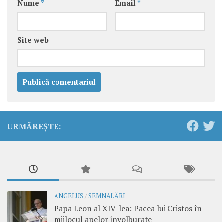
Nume
*
Email
*
Site web
URMĂREȘTE:
ANGELUS
/
SEMNALĂRI
Papa Leon al XIV-lea: Pacea lui Cristos în
mijlocul apelor învolburate