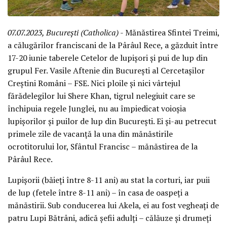
07.07.2023, București (Catholica)
- Mănăstirea Sfintei Treimi,
a călugărilor franciscani de la Pârâul Rece, a găzduit între
17-20 iunie taberele Cetelor de lupișori și pui de lup din
grupul Fer. Vasile Aftenie din București al Cercetașilor
Creștini Români – FSE. Nici ploile și nici vârtejul
fărădelegilor lui Shere Khan, tigrul nelegiuit care se
închipuia regele Junglei, nu au împiedicat voioșia
lupișorilor și puilor de lup din București. Ei și-au petrecut
primele zile de vacanță la una din mănăstirile
ocrotitorului lor, Sfântul Francisc – mănăstirea de la
Pârâul Rece.
Lupișorii (băieți între 8-11 ani) au stat la corturi, iar puii
de lup (fetele între 8-11 ani) – în casa de oaspeți a
mănăstirii. Sub conducerea lui Akela, ei au fost vegheați de
patru Lupi Bătrâni, adică șefii adulți – călăuze și drumeți