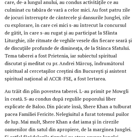
care, de-a lungul anului, au condus activitățile ce au
culminat cu tabăra de vară a celor mici. Au fost patru zile
de jocuri întrerupte de cântecele și dansurile Junglei, zile
cu explorare, în care cei mici s-au întrecut la concursul
de gătit, în care s-au rugat și au participat la Sfânta
Liturghie, zile ritmate de veghile vesele din fiecare seară și
de discuțiile profunde de dimineața, de la Stânca Sfatului.
Tema taberei a fost Prietenia, iar subiectul spiritual
discutat și meditat cu pr. Andrei Mărcuș, îndrumătorul
spiritual al cercetașilor creștini din București și asistent
spiritual național al ACCR-FSE, a fost Iertarea.
Au trăit din plin povestea taberei. L-au primit pe Mowgli
în ceată. S-au condus după regulile poporului liber
explicate de Baloo. Din păcate însă, Shere Khan a tulburat
pacea Familiei Fericite. Nelegiuitul a furat totemul puilor
de lup. Mai mult, Shere Khan a dat iama și în cirezile
oamenilor din satul din apropiere, de la marginea Junglei.
Și astfel fărădelegile tigrului au atras asupra Junglei