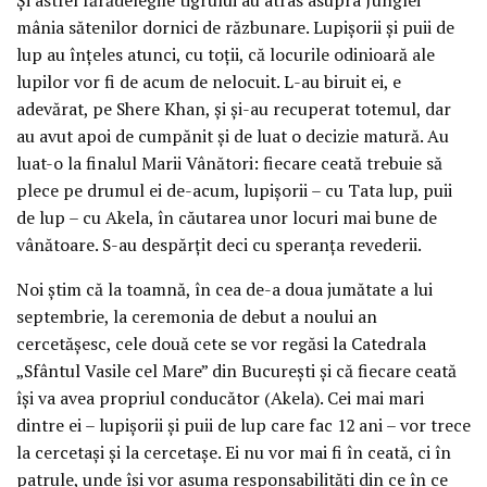
mânia sătenilor dornici de răzbunare. Lupișorii și puii de
lup au înțeles atunci, cu toții, că locurile odinioară ale
lupilor vor fi de acum de nelocuit. L-au biruit ei, e
adevărat, pe Shere Khan, și și-au recuperat totemul, dar
au avut apoi de cumpănit și de luat o decizie matură. Au
luat-o la finalul Marii Vânători: fiecare ceată trebuie să
plece pe drumul ei de-acum, lupișorii – cu Tata lup, puii
de lup – cu Akela, în căutarea unor locuri mai bune de
vânătoare. S-au despărțit deci cu speranța revederii.
Noi știm că la toamnă, în cea de-a doua jumătate a lui
septembrie, la ceremonia de debut a noului an
cercetășesc, cele două cete se vor regăsi la Catedrala
„Sfântul Vasile cel Mare” din București și că fiecare ceată
își va avea propriul conducător (Akela). Cei mai mari
dintre ei – lupișorii și puii de lup care fac 12 ani – vor trece
la cercetași și la cercetașe. Ei nu vor mai fi în ceată, ci în
patrule, unde își vor asuma responsabilități din ce în ce