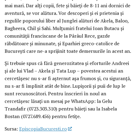
mai mari. Dar alți copii, fete și băieți de 8-11 ani dornici de
aventură, se vor alătura. Vor descoperi și ei prietenia și
regulile poporului liber al Junglei alături de Akela, Baloo,
Bagheera, Chil și Sahi. Mulțumiri fratelui Ioan Butacu și
comunității franciscane de la Pârâul Rece, gazde
răbdătoare și minunate, și Eparhiei greco-catolice de
București care ne-a sprijinit toate demersurile în acest an.
Și trebuie spus că fără generozitatea și eforturile Andreei
și ale lui Vlad – Akela și Tata Lup – povestea acestui an
cercetășesc nu s-ar fi așternut așa frumos și, cu siguranță,
nu s-ar fi împlinit atât de bine. Lupișorii și puii de lup le
sunt recunoscători. Pentru înscrieri în noul an
cercetășesc lăsați un mesaj pe WhatsApp: la Gelu
Trandafir (0723.303.310) pentru băieți sau la Isabela
Bostan (0727.689.456) pentru fetițe.
Sursa:
EpiscopiaBucuresti.ro