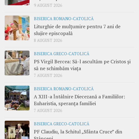
9 AUGUST 2026
BISERICA ROMANO-CATOLICĂ
Liturghie de mulțumire pentru 7 ani de
slujire episcopală
8 AUGUST 2026
BISERICA GRECO-CATOLICĂ
PS Virgil Bercea: Să-l ascultăm pe Cristos și
să ne schimbăm viața
7 AUGUST 2026
BISERICA ROMANO-CATOLICĂ
A XIII-a Întâlnire Diecezană a Familiilor:
Euharistia, speranța familiei
7 AUGUST 2026
BISERICA GRECO-CATOLICĂ
PF Claudiu, la Schitul „Sfânta Cruce” din
Stânceni