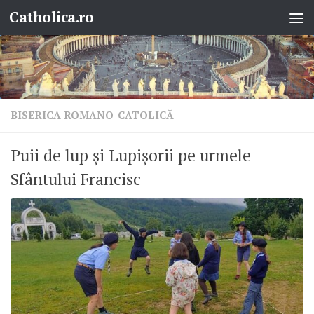
Catholica.ro
Skip to content
BISERICA ROMANO-CATOLICĂ
Puii de lup și Lupișorii pe urmele
Sfântului Francisc