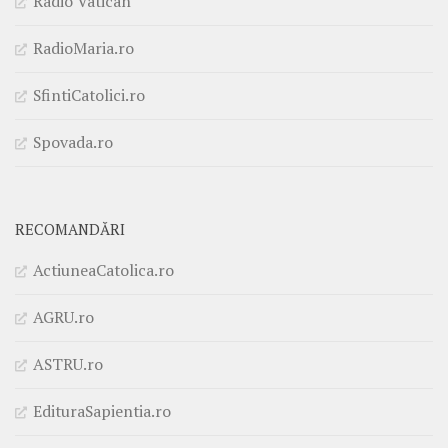
Radio Vatican
RadioMaria.ro
SfintiCatolici.ro
Spovada.ro
RECOMANDĂRI
ActiuneaCatolica.ro
AGRU.ro
ASTRU.ro
EdituraSapientia.ro