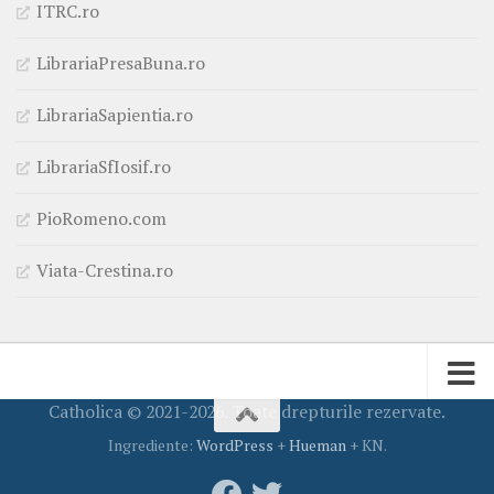
ITRC.ro
LibrariaPresaBuna.ro
LibrariaSapientia.ro
LibrariaSfIosif.ro
PioRomeno.com
Viata-Crestina.ro
Catholica © 2021-2026. Toate drepturile rezervate.
Ingrediente:
WordPress
+
Hueman
+ KN.