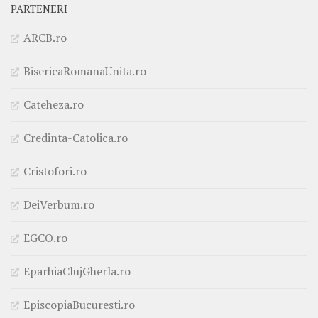
PARTENERI
ARCB.ro
BisericaRomanaUnita.ro
Cateheza.ro
Credinta-Catolica.ro
Cristofori.ro
DeiVerbum.ro
EGCO.ro
EparhiaClujGherla.ro
EpiscopiaBucuresti.ro