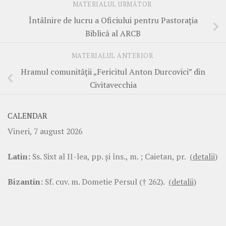
MATERIALUL URMĂTOR
Întâlnire de lucru a Oficiului pentru Pastorația
Biblică al ARCB
MATERIALUL ANTERIOR
Hramul comunității „Fericitul Anton Durcovici” din
Civitavecchia
CALENDAR
Vineri, 7 august 2026
Latin:
Ss. Sixt al II-lea, pp. şi îns., m. ; Caietan, pr.
(detalii)
Bizantin:
Sf. cuv. m. Dometie Persul († 262).
(detalii)