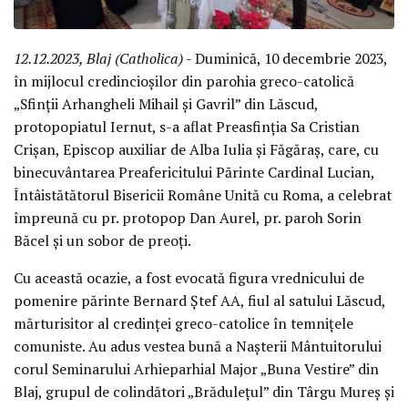
12.12.2023, Blaj (Catholica)
- Duminică, 10 decembrie 2023,
în mijlocul credincioșilor din parohia greco-catolică
„Sfinții Arhangheli Mihail și Gavril” din Lăscud,
protopopiatul Iernut, s-a aflat Preasfinția Sa Cristian
Crișan, Episcop auxiliar de Alba Iulia și Făgăraș, care, cu
binecuvântarea Preafericitului Părinte Cardinal Lucian,
Întâistătătorul Bisericii Române Unită cu Roma, a celebrat
împreună cu pr. protopop Dan Aurel, pr. paroh Sorin
Băcel și un sobor de preoți.
Cu această ocazie, a fost evocată figura vrednicului de
pomenire părinte Bernard Ștef AA, fiul al satului Lăscud,
mărturisitor al credinței greco-catolice în temnițele
comuniste. Au adus vestea bună a Nașterii Mântuitorului
corul Seminarului Arhieparhial Major „Buna Vestire” din
Blaj, grupul de colindători „Brădulețul” din Târgu Mureș și