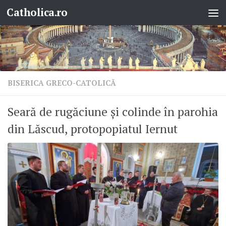
Catholica.ro
Skip to content
BISERICA GRECO-CATOLICĂ
Seară de rugăciune și colinde în parohia
din Lăscud, protopopiatul Iernut