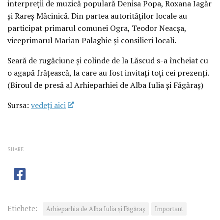
interpreții de muzică populară Denisa Popa, Roxana Iagăr
și Rareș Măcinică. Din partea autorităților locale au
participat primarul comunei Ogra, Teodor Neacșa,
viceprimarul Marian Palaghie și consilieri locali.
Seară de rugăciune și colinde de la Lăscud s-a încheiat cu
o agapă frățească, la care au fost invitați toți cei prezenți.
(Biroul de presă al Arhieparhiei de Alba Iulia și Făgăraș)
Sursa:
vedeţi aici
SHARE
Etichete:
Arhieparhia de Alba Iulia și Făgăraș
Important