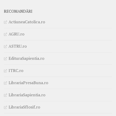
RECOMANDĂRI
ActiuneaCatolica.ro
AGRU.ro
ASTRU.ro
EdituraSapientia.ro
ITRC.ro
LibrariaPresaBuna.ro
LibrariaSapientia.ro
LibrariaSfIosif.ro