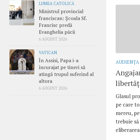
LUMEA CATOLICĂ
Ministrul provincial
franciscan: Școala Sf.
Francisc predă
Evanghelia păcii
6 AUGUST 2026
VATICAN
În Assisi, Papa i-a
AUDIENŢA
încurajat pe tineri să
Angaja
atingă trupul suferind al
altora
libertăţ
6 AUGUST 2026
Glasul prof
pe care to
mereu, pen
trebuie să
eliberarea 