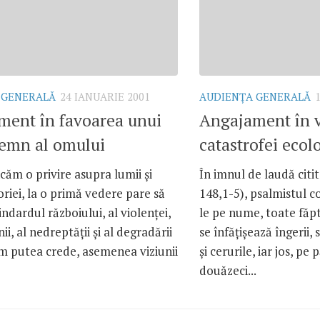
 GENERALĂ
24 IANUARIE 2001
AUDIENŢA GENERALĂ
ment în favoarea unui
Angajament în v
demn al omului
catastrofei ecol
ăm o privire asupra lumii şi
În imnul de laudă citi
oriei, la o primă vedere pare să
148,1-5), psalmistul
ndardul războiului, al violenţei,
le pe nume, toate făptu
ii, al nedreptăţii şi al degradării
se înfăţişează îngerii, 
m putea crede, asemenea viziunii
şi cerurile, iar jos, p
douăzeci...