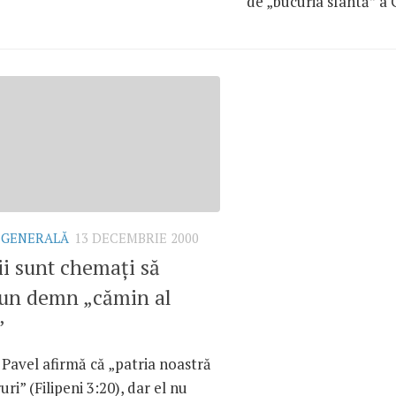
de „bucuria sfântă” a C
 GENERALĂ
13 DECEMBRIE 2000
ii sunt chemaţi să
 un demn „cămin al
”
Pavel afirmă că „patria noastră
uri” (Filipeni 3:20), dar el nu