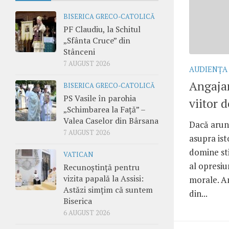
BISERICA GRECO-CATOLICĂ
PF Claudiu, la Schitul
„Sfânta Cruce” din
Stânceni
7 AUGUST 2026
AUDIENŢA
Angaja
BISERICA GRECO-CATOLICĂ
PS Vasile în parohia
viitor 
„Schimbarea la Față” –
Valea Caselor din Bârsana
Dacă arunc
7 AUGUST 2026
asupra ist
domine sti
VATICAN
al opresiun
Recunoștință pentru
vizita papală la Assisi:
morale. A
Astăzi simțim că suntem
din...
Biserica
6 AUGUST 2026