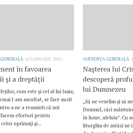
 GENERALĂ
10 IANUARIE 2001
AUDIENŢA GENERALĂ
ment în favoarea
Naşterea lui Cri
ii şi a dreptăţii
descoperă profun
lui Dumnezeu
eţilor, cum este şi cel al lui Isaia,
cmai l-am ascultat, se face auzit
„Să ne veselim şi să n
tru a ne a reaminti că noi
Domnul, căci mântuire
 facem eforturi pentru
în lume, aleluia”. Cu a
celor oprimaţi şi...
liturghia de astăzi ne