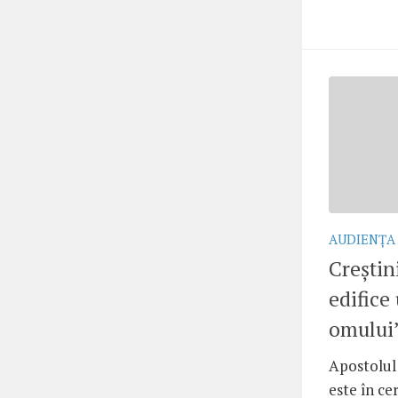
AUDIENŢA
Creştin
edifice
omului
Apostolul 
este în cer