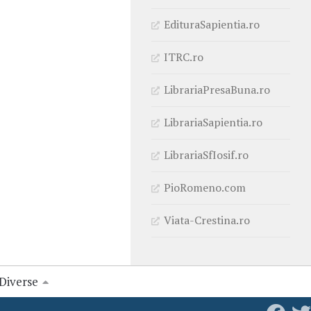
EdituraSapientia.ro
ITRC.ro
LibrariaPresaBuna.ro
LibrariaSapientia.ro
LibrariaSfIosif.ro
PioRomeno.com
Viata-Crestina.ro
Diverse