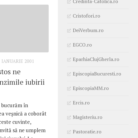
Credinta-Catolica.ro
Cristofori.ro
DeiVerbum.ro
EGCO.ro
EparhiaClujGherla.ro
3 IANUARIE 2001
stos ne
EpiscopiaBucuresti.ro
zimile iubirii
EpiscopiaMM.ro
Ercis.ro
e bucurăm în
a veşnică a coborât
Magisteriu.ro
ceste cuvinte,
 invită să ne umplem
Pastoratie.ro