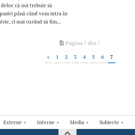
deloc că noi trebuie să
pasivi până când vom intra în
trie, ci mai curând să fim...
Pagina 7 din 7
«
1
2
3
4
5
6
7
Externe
Interne
Media
Subiecte