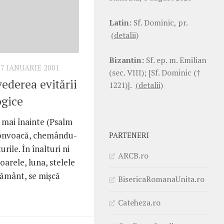
Latin:
Sf. Dominic, pr.
(detalii)
Bizantin:
Sf. ep. m. Emilian
17 IANUARIE 2001
(sec. VIII); [Sf. Dominic (†
ederea evitării
1221)].
(detalii)
ogice
t mai înainte (Psalm
 convoacă, chemându-
PARTENERI
rile. În înalturi ni
ARCB.ro
soarele, luna, stelele
e pământ, se mişcă
BisericaRomanaUnita.ro
Cateheza.ro