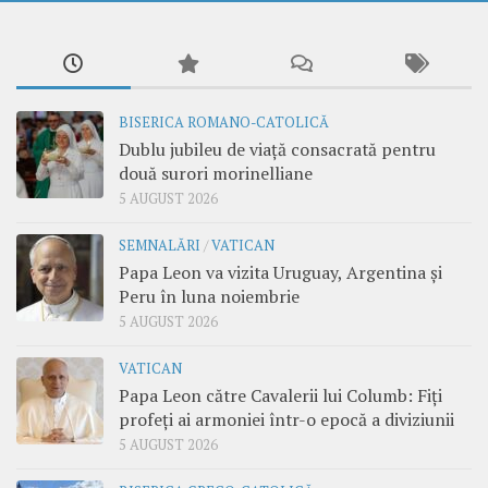
BISERICA ROMANO-CATOLICĂ
Dublu jubileu de viață consacrată pentru
două surori morinelliane
5 AUGUST 2026
SEMNALĂRI
/
VATICAN
Papa Leon va vizita Uruguay, Argentina și
Peru în luna noiembrie
5 AUGUST 2026
VATICAN
Papa Leon către Cavalerii lui Columb: Fiți
profeți ai armoniei într-o epocă a diviziunii
5 AUGUST 2026