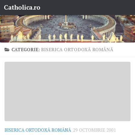
Catholica.ro
Skip to content
CATEGORIE:
BISERICA ORTODOXĂ ROMÂNĂ
BISERICA ORTODOXĂ ROMÂNĂ
29 OCTOMBRIE 2001