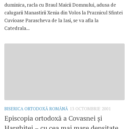
duminica, racla cu Braul Maicii Domnului, adusa de
calugarii Manastirii Xenia din Volos la Praznicul Sfintei
Cuvioase Parascheva de la Iasi, se va afla la
Catedrala...
BISERICA ORTODOXĂ ROMÂNĂ
13 OCTOMBRIE 2001
Episcopia ortodoxă a Covasnei şi
Harghitei – cu cea mai mare densitate