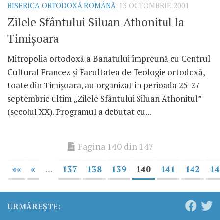
BISERICA ORTODOXĂ ROMÂNĂ
13 OCTOMBRIE 2001
Zilele Sfântului Siluan Athonitul la
Timişoara
Mitropolia ortodoxă a Banatului împreună cu Centrul
Cultural Francez şi Facultatea de Teologie ortodoxă,
toate din Timişoara, au organizat în perioada 25-27
septembrie ultim „Zilele Sfântului Siluan Athonitul”
(secolul XX). Programul a debutat cu...
Pagina 140 din 147
««
«
...
137
138
139
140
141
142
14
URMĂREȘTE: