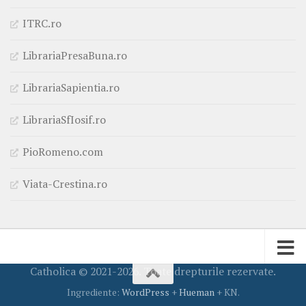
ITRC.ro
LibrariaPresaBuna.ro
LibrariaSapientia.ro
LibrariaSfIosif.ro
PioRomeno.com
Viata-Crestina.ro
Catholica © 2021-2026. Toate drepturile rezervate.
Ingrediente:
WordPress
+
Hueman
+ KN.