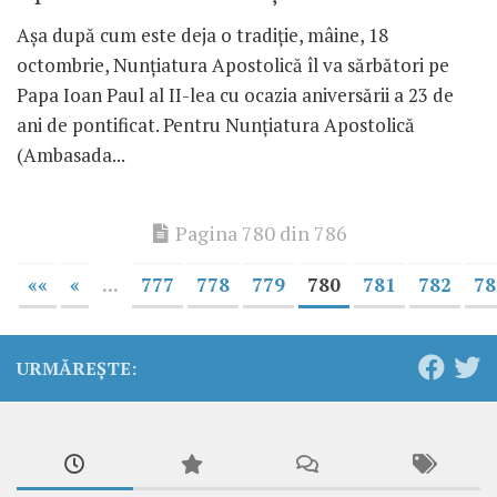
Aşa după cum este deja o tradiţie, mâine, 18
octombrie, Nunţiatura Apostolică îl va sărbători pe
Papa Ioan Paul al II-lea cu ocazia aniversării a 23 de
ani de pontificat. Pentru Nunţiatura Apostolică
(Ambasada...
Pagina 780 din 786
««
«
...
777
778
779
780
781
782
78
URMĂREȘTE: