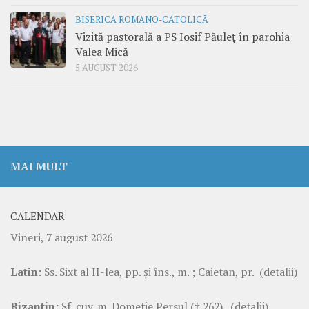
BISERICA ROMANO-CATOLICĂ
Vizită pastorală a PS Iosif Păuleț în parohia
Valea Mică
5 AUGUST 2026
MAI MULT
CALENDAR
Vineri, 7 august 2026
Latin:
Ss. Sixt al II-lea, pp. şi îns., m. ; Caietan, pr.
(detalii)
Bizantin:
Sf. cuv. m. Dometie Persul († 262).
(detalii)