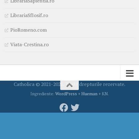
LibrariaSapientia.ro
LibrariaSfIosif.ro
PioRomeno.com
Viata-Crestina.ro
Catholica © 2021-2026. Toate drepturile rezervate.
Ingrediente:
WordPress
+
Hueman
+ KN.