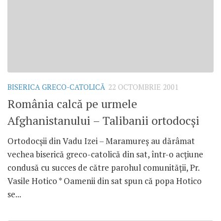
BISERICA GRECO-CATOLICĂ
22 OCTOMBRIE 2001
România calcă pe urmele
Afghanistanului – Talibanii ortodocşi
Ortodocşii din Vadu Izei – Maramureş au dărâmat
vechea biserică greco-catolică din sat, într-o acţiune
condusă cu succes de către parohul comunităţii, Pr.
Vasile Hotico * Oamenii din sat spun că popa Hotico
se...