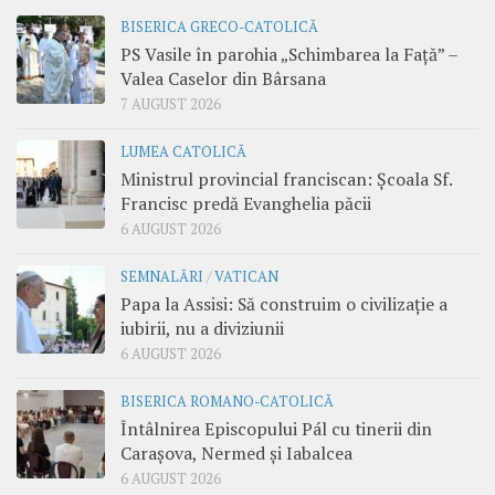
BISERICA GRECO-CATOLICĂ
PS Vasile în parohia „Schimbarea la Față” –
Valea Caselor din Bârsana
7 AUGUST 2026
LUMEA CATOLICĂ
Ministrul provincial franciscan: Școala Sf.
Francisc predă Evanghelia păcii
6 AUGUST 2026
SEMNALĂRI
/
VATICAN
Papa la Assisi: Să construim o civilizație a
iubirii, nu a diviziunii
6 AUGUST 2026
BISERICA ROMANO-CATOLICĂ
Întâlnirea Episcopului Pál cu tinerii din
Carașova, Nermed și Iabalcea
6 AUGUST 2026