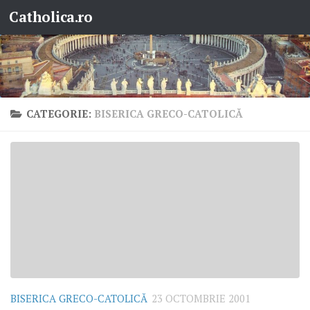
Catholica.ro
Skip to content
CATEGORIE:
BISERICA GRECO-CATOLICĂ
BISERICA GRECO-CATOLICĂ
23 OCTOMBRIE 2001