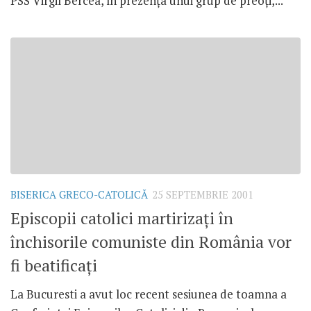
PSS Virgil Bercea, în prezenţa unui grup de preoţi,...
BISERICA GRECO-CATOLICĂ
25 SEPTEMBRIE 2001
Episcopii catolici martirizaţi în
închisorile comuniste din România vor
fi beatificaţi
La Bucuresti a avut loc recent sesiunea de toamna a