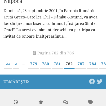
Napoca
Duminică, 23 septembrie 2001, în Parohia Română
Unită Greco-Catolică Cluj – Dâmbu-Rotund, va avea
loc sfinţirea noii biserici cu hramul „Înălţarea Sfintei
Cruci”. La acest eveniment deosebit va participa ca
invitat de onoare Înaltpreasfinţia...
Pagina 782 din 786
««
«
...
779
780
781
782
783
784
78
URMĂREȘTE: