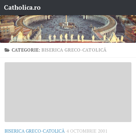
Catholica.ro
Skip to content
CATEGORIE:
BISERICA GRECO-CATOLICĂ
BISERICA GRECO-CATOLICĂ
4 OCTOMBRIE 2001