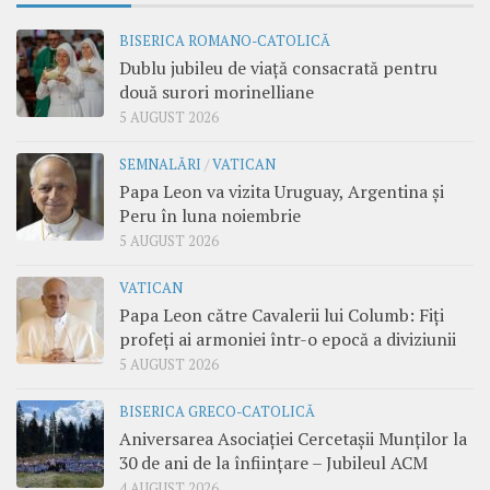
BISERICA ROMANO-CATOLICĂ
Dublu jubileu de viață consacrată pentru
două surori morinelliane
5 AUGUST 2026
SEMNALĂRI
/
VATICAN
Papa Leon va vizita Uruguay, Argentina și
Peru în luna noiembrie
5 AUGUST 2026
VATICAN
Papa Leon către Cavalerii lui Columb: Fiți
profeți ai armoniei într-o epocă a diviziunii
5 AUGUST 2026
BISERICA GRECO-CATOLICĂ
Aniversarea Asociației Cercetașii Munților la
30 de ani de la înființare – Jubileul ACM
4 AUGUST 2026