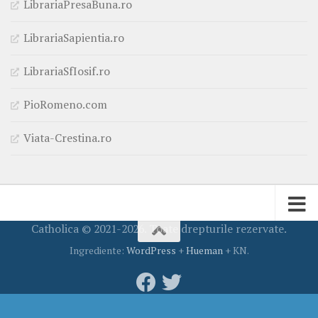
LibrariaPresaBuna.ro
LibrariaSapientia.ro
LibrariaSfIosif.ro
PioRomeno.com
Viata-Crestina.ro
Catholica © 2021-2026. Toate drepturile rezervate.
Ingrediente:
WordPress
+
Hueman
+ KN.