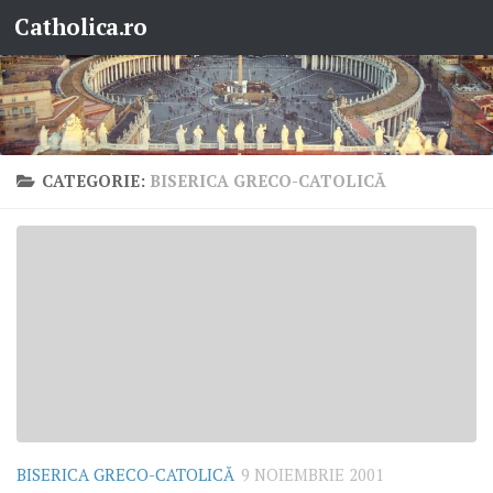
Catholica.ro
Skip to content
CATEGORIE:
BISERICA GRECO-CATOLICĂ
BISERICA GRECO-CATOLICĂ
9 NOIEMBRIE 2001