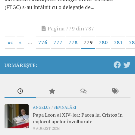
(FTGC) s-au întâlnit cu o delegaţie de...
Pagina 779 din 787
««
«
...
776
777
778
779
780
781
78
URMĂREȘTE:
ANGELUS
/
SEMNALĂRI
Papa Leon al XIV-lea: Pacea lui Cristos în
mijlocul apelor învolburate
9 AUGUST 2026