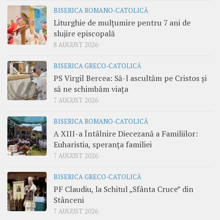
BISERICA ROMANO-CATOLICĂ
Liturghie de mulțumire pentru 7 ani de
slujire episcopală
8 AUGUST 2026
BISERICA GRECO-CATOLICĂ
PS Virgil Bercea: Să-l ascultăm pe Cristos și
să ne schimbăm viața
7 AUGUST 2026
BISERICA ROMANO-CATOLICĂ
A XIII-a Întâlnire Diecezană a Familiilor:
Euharistia, speranța familiei
7 AUGUST 2026
BISERICA GRECO-CATOLICĂ
PF Claudiu, la Schitul „Sfânta Cruce” din
Stânceni
7 AUGUST 2026