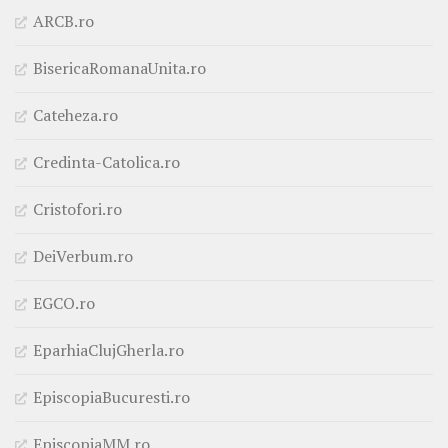
ARCB.ro
BisericaRomanaUnita.ro
Cateheza.ro
Credinta-Catolica.ro
Cristofori.ro
DeiVerbum.ro
EGCO.ro
EparhiaClujGherla.ro
EpiscopiaBucuresti.ro
EpiscopiaMM.ro