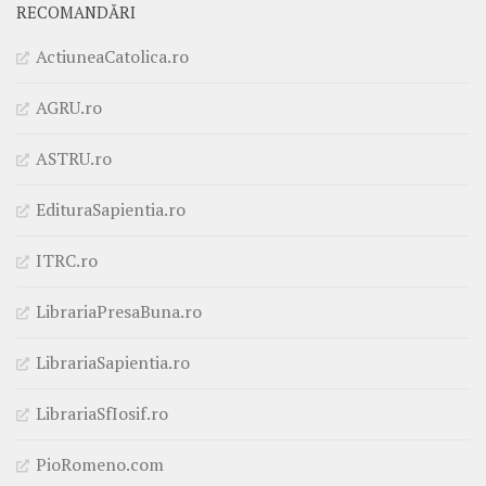
RECOMANDĂRI
ActiuneaCatolica.ro
AGRU.ro
ASTRU.ro
EdituraSapientia.ro
ITRC.ro
LibrariaPresaBuna.ro
LibrariaSapientia.ro
LibrariaSfIosif.ro
PioRomeno.com