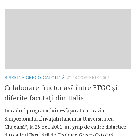
BISERICA GRECO-CATOLICĂ
27 OCTOMBRIE 2001
Colaborare fructuoasã între FTGC şi
diferite facutãţi din Italia
În cadrul programului desfăşurat cu ocazia
Simpozionului „Învăţaţi italieni la Universitatea
Clujeană”, la 25 oct. 2001, un grup de cadre didactice
din cadrul Facutăţii de Teologie Greco-Catolică