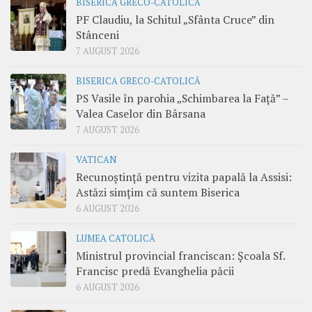
BISERICA GRECO-CATOLICĂ
PF Claudiu, la Schitul „Sfânta Cruce” din
Stânceni
7 AUGUST 2026
BISERICA GRECO-CATOLICĂ
PS Vasile în parohia „Schimbarea la Față” –
Valea Caselor din Bârsana
7 AUGUST 2026
VATICAN
Recunoștință pentru vizita papală la Assisi:
Astăzi simțim că suntem Biserica
6 AUGUST 2026
LUMEA CATOLICĂ
Ministrul provincial franciscan: Școala Sf.
Francisc predă Evanghelia păcii
6 AUGUST 2026