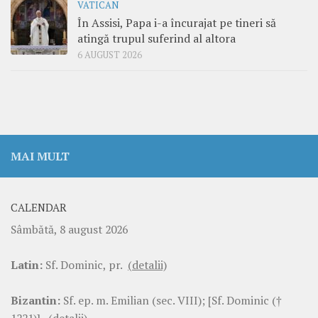
VATICAN
În Assisi, Papa i-a încurajat pe tineri să
atingă trupul suferind al altora
6 AUGUST 2026
MAI MULT
CALENDAR
Sâmbătă, 8 august 2026
Latin:
Sf. Dominic, pr.
(detalii)
Bizantin:
Sf. ep. m. Emilian (sec. VIII); [Sf. Dominic (†