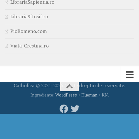
LibrariaSapientia.ro
LibrariaSfIosif.ro
PioRomeno.com
Viata-Crestina.ro
Catholica © 2021-2026. Toate drepturile rezervate.
Ingrediente:
WordPress
+
Hueman
+ KN.