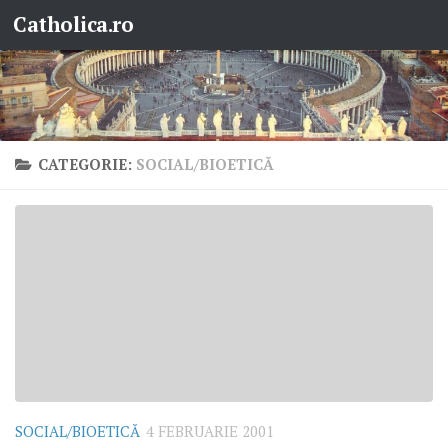
Catholica.ro
Skip to content
CATEGORIE:
SOCIAL/BIOETICĂ
SOCIAL/BIOETICĂ
4 FEBRUARIE 2001