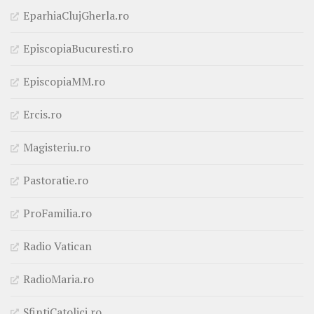
EparhiaClujGherla.ro
EpiscopiaBucuresti.ro
EpiscopiaMM.ro
Ercis.ro
Magisteriu.ro
Pastoratie.ro
ProFamilia.ro
Radio Vatican
RadioMaria.ro
SfintiCatolici.ro