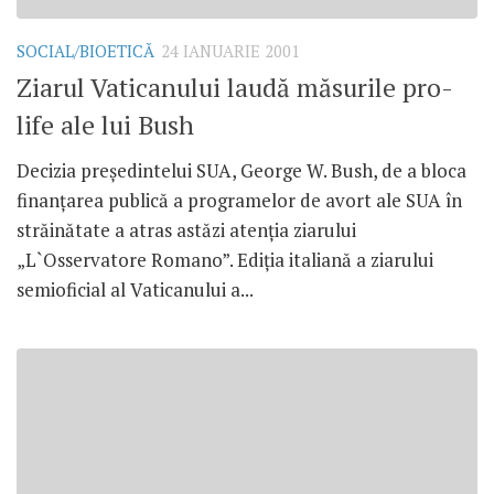
SOCIAL/BIOETICĂ
24 IANUARIE 2001
Ziarul Vaticanului laudă măsurile pro-
life ale lui Bush
Decizia preşedintelui SUA, George W. Bush, de a bloca
finanţarea publică a programelor de avort ale SUA în
străinătate a atras astăzi atenţia ziarului
„L`Osservatore Romano”. Ediţia italiană a ziarului
semioficial al Vaticanului a...