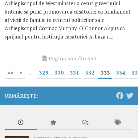
Arhiepiscopul de Westminster a cerut guvernului
britanic să pună promovarea căsătoriei ca fundament
al vieţii de familie în centrul politicilor sale.
Arhiepiscopul Cormac Murphy-O`Connor a spus că
sprijinul pentru instituţia căsătoriei ca bază a...
Pagina 333 din 335
««
«
...
329
330
331
332
333
334
33
URMĂREȘTE: