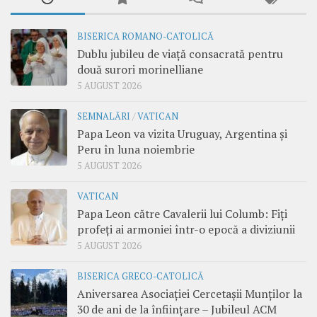
BISERICA ROMANO-CATOLICĂ
Dublu jubileu de viață consacrată pentru
două surori morinelliane
5 AUGUST 2026
SEMNALĂRI
/
VATICAN
Papa Leon va vizita Uruguay, Argentina și
Peru în luna noiembrie
5 AUGUST 2026
VATICAN
Papa Leon către Cavalerii lui Columb: Fiți
profeți ai armoniei într-o epocă a diviziunii
5 AUGUST 2026
BISERICA GRECO-CATOLICĂ
Aniversarea Asociației Cercetașii Munților la
30 de ani de la înființare – Jubileul ACM