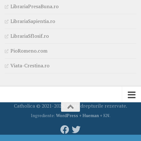
LibrariaPresaBuna.ro
LibrariaSapientia.ro
LibrariaSfIosif.ro
PioRomeno.com
Viata-Crestina.ro
Catholica © 2021-2026. Toate drepturile rezervate.
Ingrediente:
WordPress
+
Hueman
+ KN.