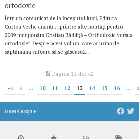
ortodoxie
Într-un comunicat de la începutul lunii, Editura
Curtea Veche anunţa: „printre alte noutăţi pentru
2009 menţionăm Cristian Bădiliţă – Orthodoxie versus
ortodoxie”. Despre acest volum, care ar urma de
săptămâna viitoare să se găsească...
Pagina 13 din 42
««
«
...
10
11
12
13
14
15
16
...
URMĂREȘTE: