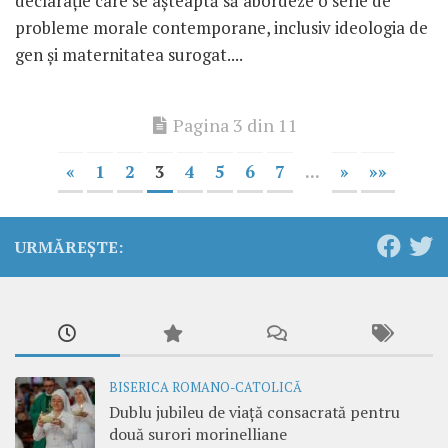
declarație care se așteaptă să abordeze o serie de
probleme morale contemporane, inclusiv ideologia de
gen și maternitatea surogat....
Pagina 3 din 11
«
1
2
3
4
5
6
7
...
»
»»
URMĂREȘTE:
BISERICA ROMANO-CATOLICĂ
Dublu jubileu de viață consacrată pentru
două surori morinelliane