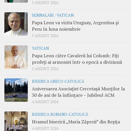
5 AUGUST 2026
SEMNALĂRI
/
VATICAN
Papa Leon va vizita Uruguay, Argentina și
Peru în luna noiembrie
5 AUGUST 2026
VATICAN
Papa Leon către Cavalerii lui Columb: Fiți
profeți ai armoniei într-o epocă a diviziunii
5 AUGUST 2026
BISERICA GRECO-CATOLICĂ
Aniversarea Asociației Cercetașii Munților la
30 de ani de la înființare – Jubileul ACM
4 AUGUST 2026
BISERICA ROMANO-CATOLICĂ
Hramul bisericii „Maria Zăpezii” din Reșița
4 AUGUST 2026