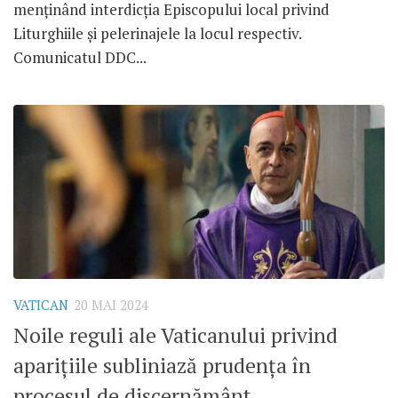
menținând interdicția Episcopului local privind
Liturghiile și pelerinajele la locul respectiv.
Comunicatul DDC...
VATICAN
20 MAI 2024
Noile reguli ale Vaticanului privind
aparițiile subliniază prudența în
procesul de discernământ