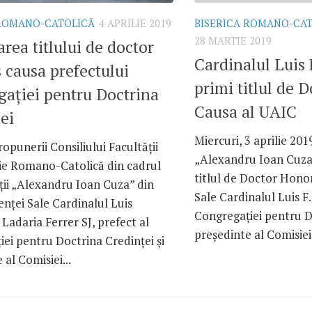
 ROMANO-CATOLICĂ
4 APRILIE 2019
BISERICA ROMANO-CA
28 MARTIE 2019
rea titlului de doctor
Cardinalul Luis 
 causa prefectului
primi titlul de 
ației pentru Doctrina
Causa al UAIC
ei
Miercuri, 3 aprilie 201
opunerii Consiliului Facultății
„Alexandru Ioan Cuza”
ie Romano-Catolică din cadrul
titlul de Doctor Hono
ții „Alexandru Ioan Cuza” din
Sale Cardinalul Luis F.
lenței Sale Cardinalul Luis
Congregației pentru Do
Ladaria Ferrer SJ, prefect al
președinte al Comisiei 
ei pentru Doctrina Credinței și
 al Comisiei...