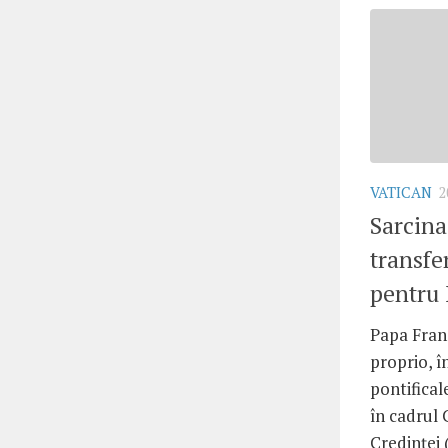
VATICAN
2
Sarcina
transfe
pentru 
Papa Fran
proprio, î
pontifical
în cadrul
Credinței 