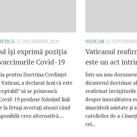
OETICĂ
21 DECEMBRIE 2020
VATICAN
22 SEPTEMBRI
ul își exprimă poziția
Vaticanul reafir
vaccinurile Covid-19
este un act intr
ia pentru Doctrina Credinței
Într-un nou document 
 Vatican, a declarat luni că este
dicasterul doctrinar a
eptabil” să se primească
reafirmat învățăturile 
Covid-19 produse folosind linii
despre imoralitatea eu
e la fetuși avortați atunci când
sinuciderii asistate și 
sponibilă vreo alternativă....
catolicilor de a-i însoț
cei...