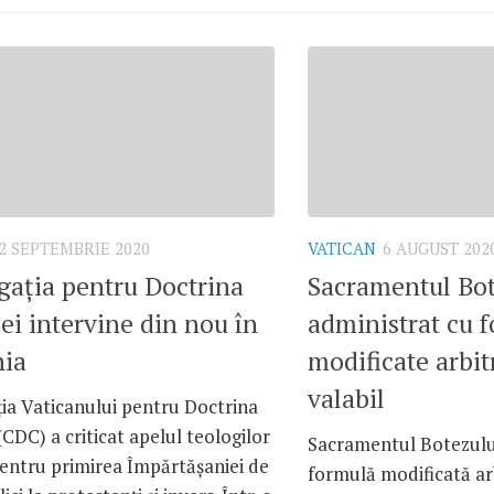
2 SEPTEMBRIE 2020
VATICAN
6 AUGUST 202
ația pentru Doctrina
Sacramentul Bot
ei intervine din nou în
administrat cu 
ia
modificate arbit
valabil
ia Vaticanului pentru Doctrina
(CDC) a criticat apelul teologilor
Sacramentul Botezului
entru primirea Împărtășaniei de
formulă modificată ar