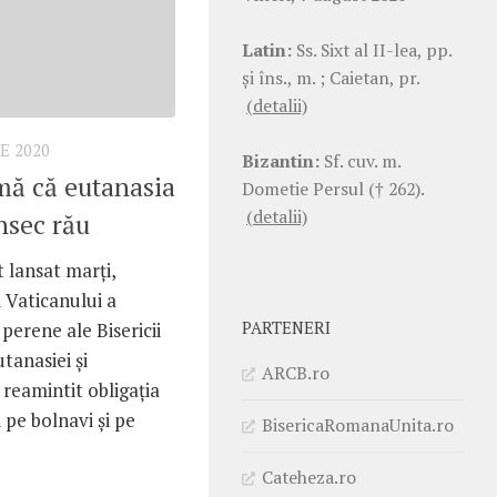
Latin:
Ss. Sixt al II-lea, pp.
şi îns., m. ; Caietan, pr.
(detalii)
E 2020
Bizantin:
Sf. cuv. m.
mă că eutanasia
Dometie Persul († 262).
(detalii)
insec rău
lansat marți,
l Vaticanului a
PARTENERI
perene ale Bisericii
tanasiei și
ARCB.ro
a reamintit obligația
i pe bolnavi și pe
BisericaRomanaUnita.ro
Cateheza.ro