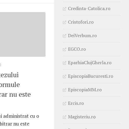
Credinta-Catolica.ro
Cristofori.ro
DeiVerbum.ro
EGCO.ro
EparhiaClujGherla.ro
0
ezului
EpiscopiaBucuresti.ro
formule
EpiscopiaMM.ro
rar nu este
Ercis.ro
 administrat cu o
Magisteriu.ro
bitrar nu este