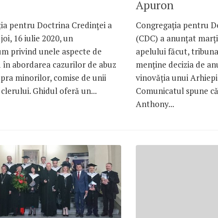
Apuron
ia pentru Doctrina Credinței a
Congregația pentru Do
joi, 16 iulie 2020, un
(CDC) a anunțat marți, 
 privind unele aspecte de
apelului făcut, tribuna
 în abordarea cazurilor de abuz
menține decizia de anu
pra minorilor, comise de unii
vinovăția unui Arhiep
clerului. Ghidul oferă un...
Comunicatul spune că
Anthony...