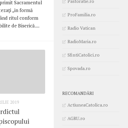
Pastoratie.ro
au primit Sacramentul
tezați „in formă
ProFamilia.ro
tând ritul conform
lite de Biserică....
Radio Vatican
RadioMaria.ro
SfintiCatolici.ro
Spovada.ro
RECOMANDĂRI
RILIE 2019
ActiuneaCatolica.ro
rdictul
AGRU.ro
piscopului