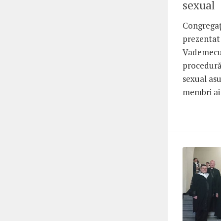
sexual
Congregaț
prezentat 
Vademecum
procedură
sexual asu
membri ai 