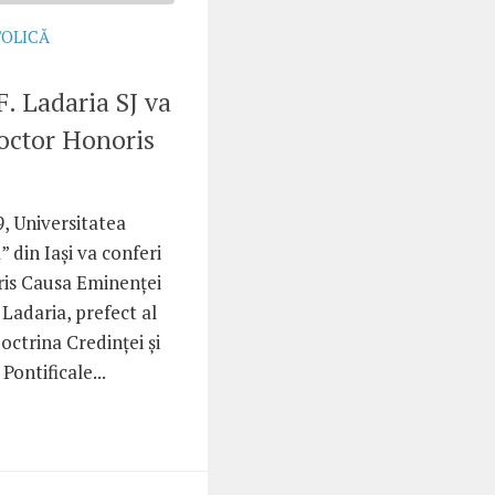
TOLICĂ
F. Ladaria SJ va
Doctor Honoris
9, Universitatea
 din Iași va conferi
ris Causa Eminenței
 Ladaria, prefect al
ctrina Credinței și
Pontificale...