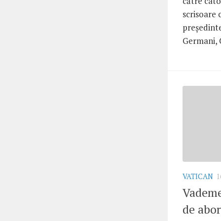
către catol
scrisoare 
președinte
Germani, C
VATICAN
1
Vademe
de abor