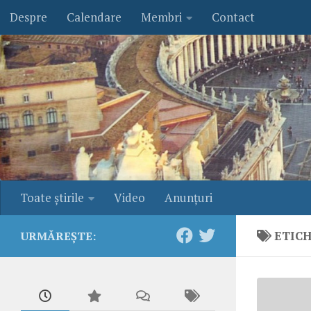
Despre
Calendare
Membri
Contact
Skip to content
Toate ştirile
Video
Anunţuri
ETIC
URMĂREȘTE: