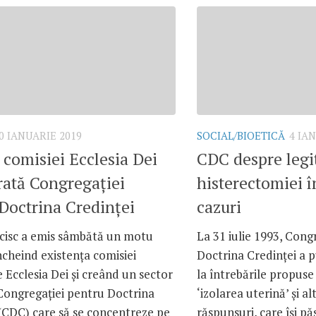
0 IANUARIE 2019
SOCIAL/BIOETICĂ
4 IA
 comisiei Ecclesia Dei
CDC despre legi
rată Congregației
histerectomiei 
Doctrina Credinței
cazuri
cisc a emis sâmbătă un motu
La 31 iulie 1993, Cong
ncheind existența comisiei
Doctrina Credinței a 
e Ecclesia Dei și creând un sector
la întrebările propuse 
 Congregației pentru Doctrina
‘izolarea uterină’ și a
(CDC) care să se concentreze pe
răspunsuri, care își p