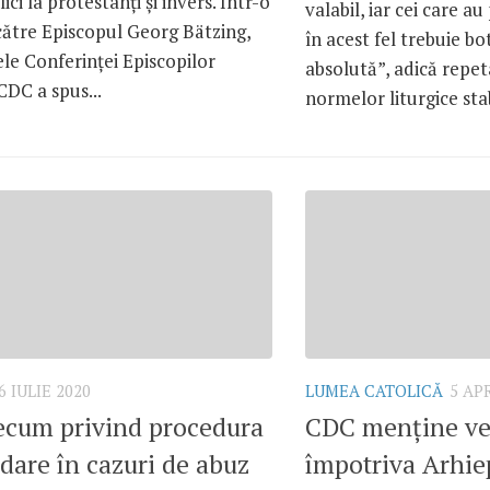
ici la protestanți și invers. Într-o
valabil, iar cei care 
către Episcopul Georg Bätzing,
în acest fel trebuie bo
le Conferinței Episcopilor
absolută”, adică repe
DC a spus...
normelor liturgice stabi
6 IULIE 2020
LUMEA CATOLICĂ
5 AP
cum privind procedura
CDC menține ve
dare în cazuri de abuz
împotriva Arhie