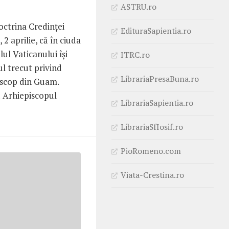
ASTRU.ro
ctrina Credinței
EdituraSapientia.ro
2 aprilie, că în ciuda
lul Vaticanului își
ITRC.ro
l trecut privind
LibrariaPresaBuna.ro
iscop din Guam.
 Arhiepiscopul
LibrariaSapientia.ro
LibrariaSfIosif.ro
PioRomeno.com
Viata-Crestina.ro