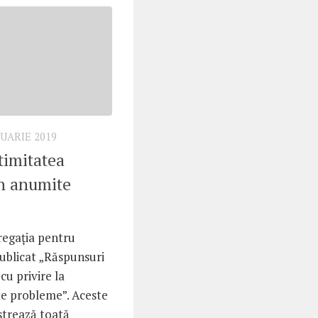
NUARIE 2019
timitatea
în anumite
regația pentru
publicat „Răspunsuri
cu privire la
lte probleme”. Aceste
ăstrează toată