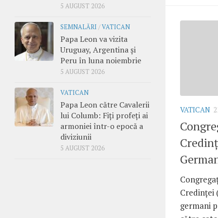
5 AUGUST 2026
SEMNALĂRI
/
VATICAN
Papa Leon va vizita
Uruguay, Argentina și
Peru în luna noiembrie
5 AUGUST 2026
VATICAN
Papa Leon către Cavalerii
VATICAN
2
lui Columb: Fiți profeți ai
Congreg
armoniei într-o epocă a
diviziunii
Credinț
5 AUGUST 2026
German
Congregaț
Credinței 
germani p