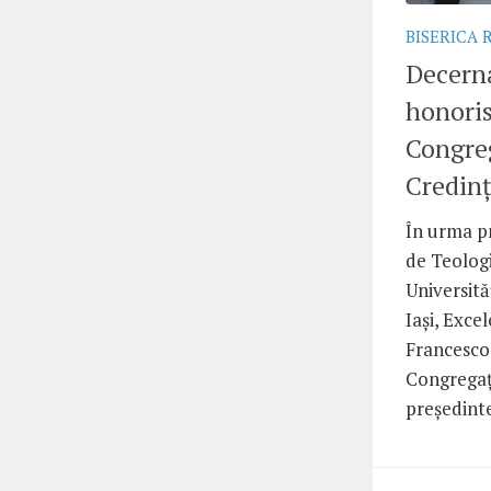
BISERICA
Decerna
honoris
Congreg
Credinț
În urma pr
de Teolog
Universită
Iași, Exce
Francesco 
Congregați
președinte