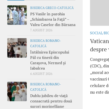
BISERICA GRECO-CATOLICĂ
PS Vasile în parohia
„Schimbarea la Față” –
Valea Caselor din Bârsana
7 AUGUST 2026
SOCIAL/BI
Vatican
BISERICA ROMANO-
CATOLICĂ
despre 
Întâlnirea Episcopului
Pál cu tinerii din
Congregaț
Carașova, Nermed și
(CDC), din
Iabalcea
„moral acc
6 AUGUST 2026
vaccinuri 
BISERICA ROMANO-
celulare d
CATOLICĂ
nu este di
Dublu jubileu de viață
consacrată pentru două
surori morinelliane