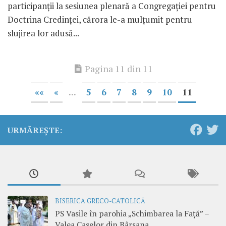
participanţii la sesiunea plenară a Congregaţiei pentru
Doctrina Credinţei, cărora le-a mulţumit pentru
slujirea lor adusă...
Pagina 11 din 11
««
«
...
5
6
7
8
9
10
11
URMĂREȘTE:
BISERICA GRECO-CATOLICĂ
PS Vasile în parohia „Schimbarea la Față” –
Valea Caselor din Bârsana