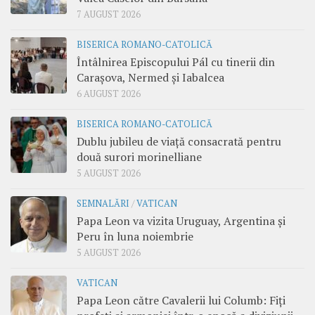
7 AUGUST 2026
BISERICA ROMANO-CATOLICĂ
Întâlnirea Episcopului Pál cu tinerii din
Carașova, Nermed și Iabalcea
6 AUGUST 2026
BISERICA ROMANO-CATOLICĂ
Dublu jubileu de viață consacrată pentru
două surori morinelliane
5 AUGUST 2026
SEMNALĂRI
/
VATICAN
Papa Leon va vizita Uruguay, Argentina și
Peru în luna noiembrie
5 AUGUST 2026
VATICAN
Papa Leon către Cavalerii lui Columb: Fiți