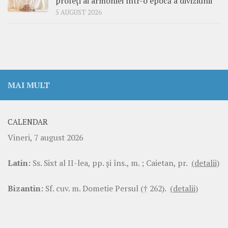
profeți ai armoniei într-o epocă a diviziunii
5 AUGUST 2026
MAI MULT
CALENDAR
Vineri, 7 august 2026
Latin:
Ss. Sixt al II-lea, pp. şi îns., m. ; Caietan, pr.
(detalii)
Bizantin:
Sf. cuv. m. Dometie Persul († 262).
(detalii)