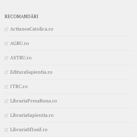
RECOMANDĂRI
ActiuneaCatolica.ro
AGRU.ro
ASTRU.ro
EdituraSapientia.ro
ITRC.ro
LibrariaPresaBuna.ro
LibrariaSapientia.ro
LibrariaSfIosif.ro