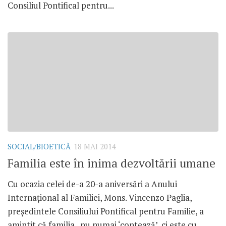
Consiliul Pontifical pentru...
SOCIAL/BIOETICĂ
18 MAI 2014
Familia este în inima dezvoltării umane
Cu ocazia celei de-a 20-a aniversări a Anului
Internaţional al Familiei, Mons. Vincenzo Paglia,
preşedintele Consiliului Pontifical pentru Familie, a
amintit că familia „nu numai ‘contează’, ci este cu