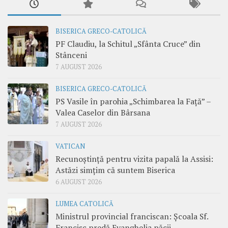
BISERICA GRECO-CATOLICĂ
PF Claudiu, la Schitul „Sfânta Cruce” din
Stânceni
7 AUGUST 2026
BISERICA GRECO-CATOLICĂ
PS Vasile în parohia „Schimbarea la Față” –
Valea Caselor din Bârsana
7 AUGUST 2026
VATICAN
Recunoștință pentru vizita papală la Assisi:
Astăzi simțim că suntem Biserica
6 AUGUST 2026
LUMEA CATOLICĂ
Ministrul provincial franciscan: Școala Sf.
Francisc predă Evanghelia păcii