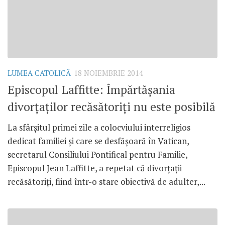
LUMEA CATOLICĂ
18 NOIEMBRIE 2014
Episcopul Laffitte: Împărtăşania
divorţaţilor recăsătoriţi nu este posibilă
La sfârşitul primei zile a colocviului interreligios
dedicat familiei şi care se desfăşoară în Vatican,
secretarul Consiliului Pontifical pentru Familie,
Episcopul Jean Laffitte, a repetat că divorţaţii
recăsătoriţi, fiind într-o stare obiectivă de adulter,...