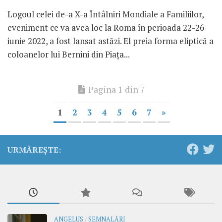
Logoul celei de-a X-a Întâlniri Mondiale a Familiilor,
eveniment ce va avea loc la Roma în perioada 22-26
iunie 2022, a fost lansat astăzi. El preia forma eliptică a
coloanelor lui Bernini din Piața...
Pagina 1 din 7
1
2
3
4
5
6
7
»
URMĂREȘTE:
ANGELUS
/
SEMNALĂRI