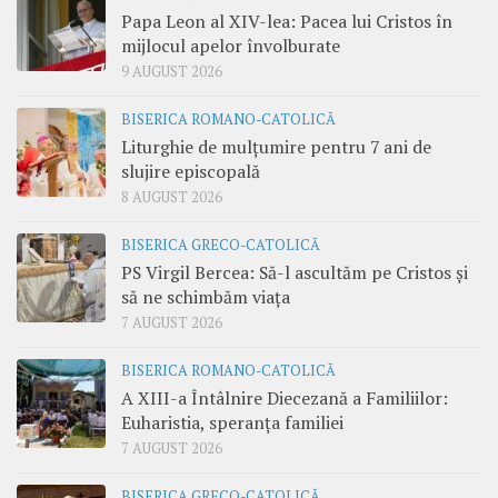
Papa Leon al XIV-lea: Pacea lui Cristos în
mijlocul apelor învolburate
9 AUGUST 2026
BISERICA ROMANO-CATOLICĂ
Liturghie de mulțumire pentru 7 ani de
slujire episcopală
8 AUGUST 2026
BISERICA GRECO-CATOLICĂ
PS Virgil Bercea: Să-l ascultăm pe Cristos și
să ne schimbăm viața
7 AUGUST 2026
BISERICA ROMANO-CATOLICĂ
A XIII-a Întâlnire Diecezană a Familiilor:
Euharistia, speranța familiei
7 AUGUST 2026
BISERICA GRECO-CATOLICĂ