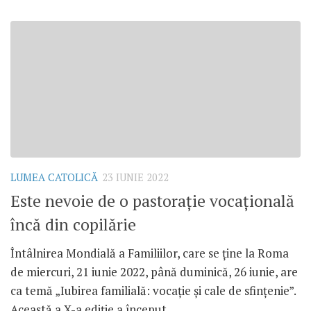
LUMEA CATOLICĂ
23 IUNIE 2022
Este nevoie de o pastorație vocațională
încă din copilărie
Întâlnirea Mondială a Familiilor, care se ține la Roma
de miercuri, 21 iunie 2022, până duminică, 26 iunie, are
ca temă „Iubirea familială: vocație și cale de sfințenie”.
Această a X-a ediție a început...