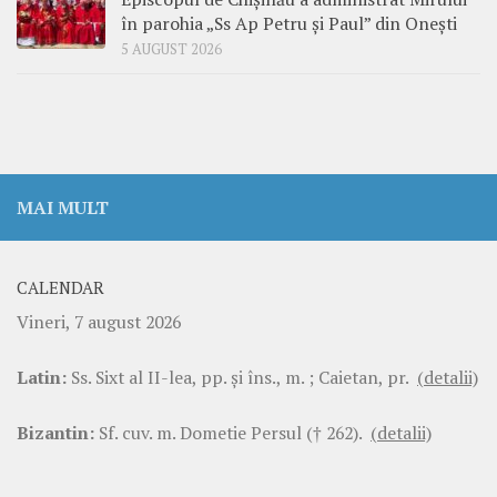
în parohia „Ss Ap Petru și Paul” din Onești
5 AUGUST 2026
MAI MULT
CALENDAR
Vineri, 7 august 2026
Latin:
Ss. Sixt al II-lea, pp. şi îns., m. ; Caietan, pr.
(detalii)
Bizantin:
Sf. cuv. m. Dometie Persul († 262).
(detalii)