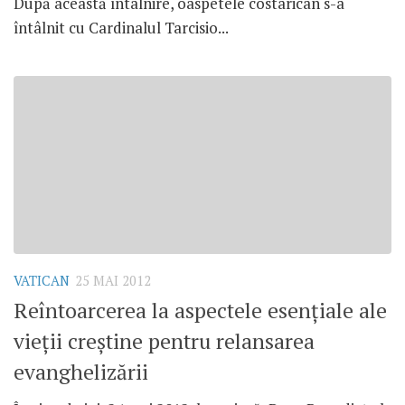
După această întâlnire, oaspetele costarican s-a
întâlnit cu Cardinalul Tarcisio...
VATICAN
25 MAI 2012
Reîntoarcerea la aspectele esenţiale ale
vieţii creştine pentru relansarea
evanghelizării