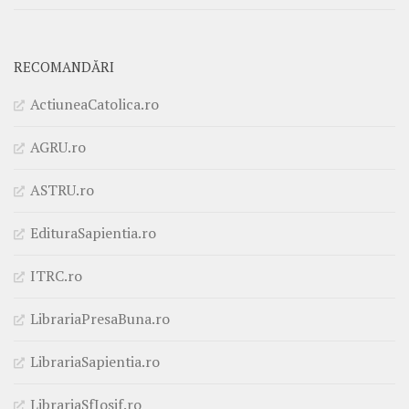
RECOMANDĂRI
ActiuneaCatolica.ro
AGRU.ro
ASTRU.ro
EdituraSapientia.ro
ITRC.ro
LibrariaPresaBuna.ro
LibrariaSapientia.ro
LibrariaSfIosif.ro