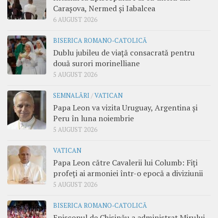
Carașova, Nermed și Iabalcea
6 AUGUST 2026
BISERICA ROMANO-CATOLICĂ
Dublu jubileu de viață consacrată pentru
două surori morinelliane
5 AUGUST 2026
SEMNALĂRI
/
VATICAN
Papa Leon va vizita Uruguay, Argentina și
Peru în luna noiembrie
5 AUGUST 2026
VATICAN
Papa Leon către Cavalerii lui Columb: Fiți
profeți ai armoniei într-o epocă a diviziunii
5 AUGUST 2026
BISERICA ROMANO-CATOLICĂ
Episcopul de Chișinău a administrat Mirului