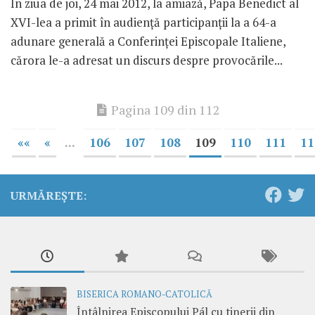
În ziua de joi, 24 mai 2012, la amiază, Papa Benedict al
XVI-lea a primit în audienţă participanţii la a 64-a
adunare generală a Conferinţei Episcopale Italiene,
cărora le-a adresat un discurs despre provocările...
Pagina 109 din 112
««
«
...
106
107
108
109
110
111
11
URMĂREȘTE:
BISERICA ROMANO-CATOLICĂ
Întâlnirea Episcopului Pál cu tinerii din