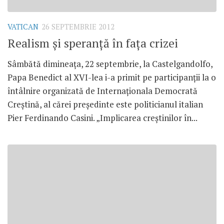
VATICAN
26 SEPTEMBRIE 2012
Realism şi speranţă în faţa crizei
Sâmbătă dimineaţa, 22 septembrie, la Castelgandolfo,
Papa Benedict al XVI-lea i-a primit pe participanţii la o
întâlnire organizată de Internaţionala Democrată
Creştină, al cărei preşedinte este politicianul italian
Pier Ferdinando Casini. „Implicarea creştinilor în...