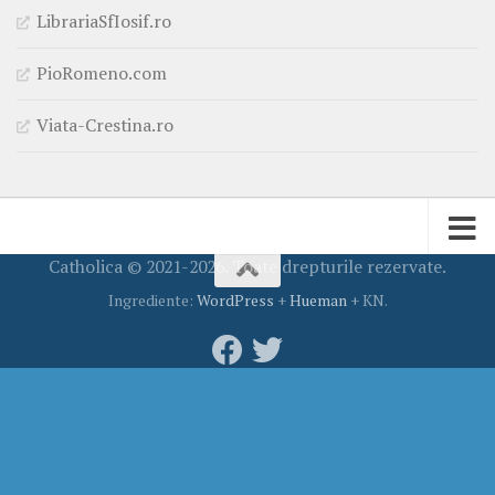
LibrariaSfIosif.ro
PioRomeno.com
Viata-Crestina.ro
Catholica © 2021-2026. Toate drepturile rezervate.
Ingrediente:
WordPress
+
Hueman
+ KN.