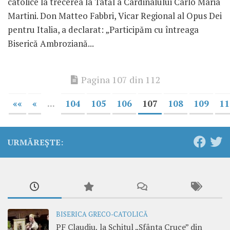
catolice la trecerea la Tatăl a Cardinalului Carlo Maria
Martini. Don Matteo Fabbri, Vicar Regional al Opus Dei
pentru Italia, a declarat: „Participăm cu întreaga
Biserică Ambroziană...
Pagina 107 din 112
««
«
...
104
105
106
107
108
109
11
URMĂREȘTE:
BISERICA GRECO-CATOLICĂ
PF Claudiu, la Schitul „Sfânta Cruce” din