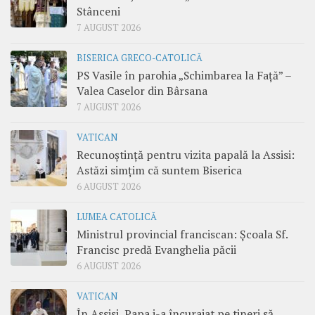
Stânceni
7 AUGUST 2026
BISERICA GRECO-CATOLICĂ
PS Vasile în parohia „Schimbarea la Față” –
Valea Caselor din Bârsana
7 AUGUST 2026
VATICAN
Recunoștință pentru vizita papală la Assisi:
Astăzi simțim că suntem Biserica
6 AUGUST 2026
LUMEA CATOLICĂ
Ministrul provincial franciscan: Școala Sf.
Francisc predă Evanghelia păcii
6 AUGUST 2026
VATICAN
În Assisi, Papa i-a încurajat pe tineri să