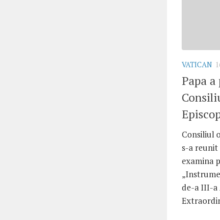
VATICAN
1
Papa a 
Consili
Episcop
Consiliul 
s-a reunit
examina p
„Instrume
de-a III-
Extraordin