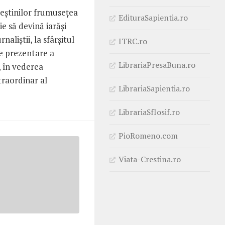
reştinilor frumuseţea
EdituraSapientia.ro
ie să devină iarăşi
naliştii, la sfârşitul
ITRC.ro
de prezentare a
LibrariaPresaBuna.ro
 în vederea
traordinar al
LibrariaSapientia.ro
LibrariaSfIosif.ro
PioRomeno.com
Viata-Crestina.ro