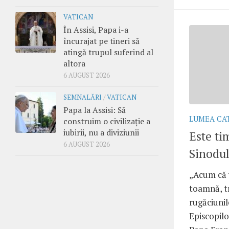
VATICAN
În Assisi, Papa i-a
încurajat pe tineri să
atingă trupul suferind al
altora
6 AUGUST 2026
SEMNALĂRI
/
VATICAN
Papa la Assisi: Să
LUMEA CA
construim o civilizație a
iubirii, nu a diviziunii
Este ti
6 AUGUST 2026
Sinodul
„Acum că 
toamnă, t
rugăciunile
Episcopil