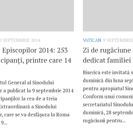
0 SEPTEMBRIE 2014
VATICAN
9 SEPTEMBRIE
 Episcopilor 2014: 253
Zi de rugăciune
icipanţi, printre care 14
dedicat familiei
Biserica este invitată 
duminică din luna sep
tul General al Sinodului
pentru apropiatul Sino
r a publicat la 9 septembrie 2014
Conform unui comuni
cipanţilor la cea de a treia
secretariatul Sinodulu
xtraordinară a Sinodului
duminică, 28 septembri
r, care se va desfăşura la Roma
rugăciunii pentru...
9...