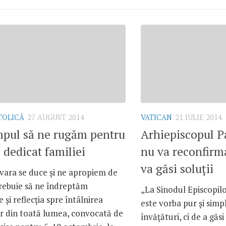
TOLICĂ
27 AUGUST 2014
VATICAN
21 IULIE 2014
mpul să ne rugăm pentru
Arhiepiscopul P
 dedicat familiei
nu va reconfirma
va găsi soluţii
vara se duce şi ne apropiem de
rebuie să ne îndreptăm
„La Sinodul Episcopilo
 şi reflecţia spre întâlnirea
este vorba pur şi simp
or din toată lumea, convocată de
învăţături, ci de a găsi