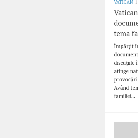
VATICAN
1
Vatican
docume
tema fa
Împărţit î
document 
discuţiile
atinge nat
provocări 
Având tem
familiei...