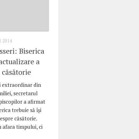
I 2014
sseri: Biserica
actualizare a
 căsătorie
i extraordinar din
iliei, secretarul
piscopilor a afirmat
rica trebuie să îşi
espre căsătorie.
n afara timpului, ci