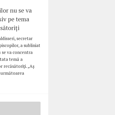
lor nu se va
siv pe tema
sătoriţi
disseri, secretar
iscopilor, a subliniat
 se va concentra
utata temă a
or recăsătoriţi. „Aş
ă următoarea