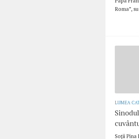
Papa Franc
Roma”, sun
LUMEA CA
Sinodul
cuvântu
Soţii Pina