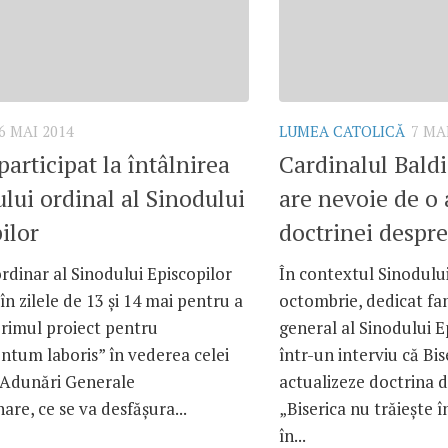
6 MAI 2014
LUMEA CATOLICĂ
7 MA
participat la întâlnirea
Cardinalul Baldi
ului ordinal al Sinodului
are nevoie de o 
ilor
doctrinei despre
ordinar al Sinodului Episcopilor
În contextul Sinodulu
 în zilele de 13 şi 14 mai pentru a
octombrie, dedicat fam
rimul proiect pentru
general al Sinodului E
ntum laboris” în vederea celei
într-un interviu că Bise
a Adunări Generale
actualizeze doctrina d
are, ce se va desfăşura...
„Biserica nu trăieşte î
în...