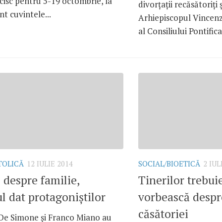
isc pentru 5-19 octombrie, la
divorţaţii recăsătoriţi 
t cuvintele...
Arhiepiscopul Vincenz
al Consiliului Pontifica
TOLICĂ
12 IULIE 2014
SOCIAL/BIOETICĂ
2 IUL
 despre familie,
Tinerilor trebuie
l dat protagoniştilor
vorbească despr
căsătoriei
 De Simone şi Franco Miano au