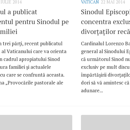
 IULIE 2014
VATICAN
22 MAI 2014
ul a publicat
Sinodul Episcopi
ntul pentru Sinodul pe
concentra exclu
miliei
divorţaţilor recă
n trei părţi, recent publicatul
Cardinalul Lorenzo Bal
al Vaticanului care va orienta
general al Sinodului Ep
 în cadrul apropiatului Sinod
că următorul Sinod nu
ura familiei şi actualele
exclusiv pe mult disc
cu care se confruntă aceasta.
împărtăşirii divorţaţil
a „Provocările pastorale ale
dori să vă amintesc c
adunare...