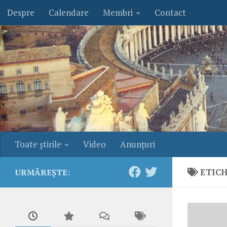
Despre
Calendare
Membri
Contact
Skip to content
Toate ştirile
Video
Anunţuri
ETIC
URMĂREȘTE: