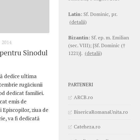
Latin:
Sf. Dominic, pr.
(detalii)
Bizantin:
Sf. ep. m. Emilian
 2014
(sec. VIII); [Sf. Dominic (†
 pentru Sinodul
1221)].
(detalii)
să dedice ultima
tembrie rugăciunii
PARTENERI
d dedicat familiei.
ARCB.ro
cat emis de
i Episcopilor, ziua de
BisericaRomanaUnita.ro
e, va fi dedicată
Cateheza.ro