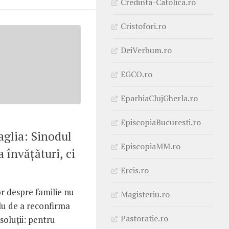
Credinta-Catolica.ro
Cristofori.ro
DeiVerbum.ro
EGCO.ro
EparhiaClujGherla.ro
EpiscopiaBucuresti.ro
aglia: Sinodul
EpiscopiaMM.ro
 învăţături, ci
Ercis.ro
r despre familie nu
Magisteriu.ro
lu de a reconfirma
Pastoratie.ro
 soluţii: pentru