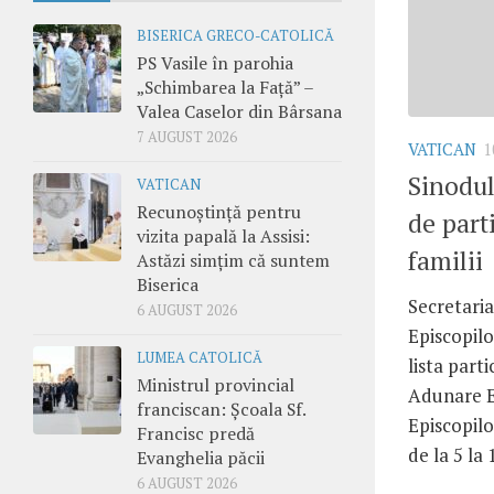
BISERICA GRECO-CATOLICĂ
PS Vasile în parohia
„Schimbarea la Față” –
Valea Caselor din Bârsana
7 AUGUST 2026
VATICAN
1
Sinodul
VATICAN
Recunoștință pentru
de part
vizita papală la Assisi:
familii
Astăzi simțim că suntem
Biserica
Secretaria
6 AUGUST 2026
Episcopilo
LUMEA CATOLICĂ
lista parti
Ministrul provincial
Adunare E
franciscan: Școala Sf.
Episcopilo
Francisc predă
de la 5 la 1
Evanghelia păcii
6 AUGUST 2026