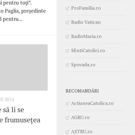
şi pentru toţi”.
ProFamilia.ro
o Paglia, preşedinte
l pentru...
Radio Vatican
RadioMaria.ro
SfintiCatolici.ro
Spovada.ro
RECOMANDĂRI
IE 2014
ActiuneaCatolica.ro
 să li se
AGRU.ro
e frumuseţea
ASTRU.ro