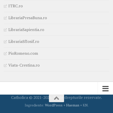
ITRC.ro
LibrariaPresaBuna.ro
LibrariaSapientia.ro
LibrariaSfIosif.ro
PioRomeno.com
Viata-Crestina.ro
Catholica © 2021-2026. Toate drepturile rezervate.
Ingrediente:
WordPress
+
Hueman
+ KN.