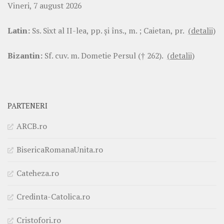
Vineri, 7 august 2026
Latin:
Ss. Sixt al II-lea, pp. şi îns., m. ; Caietan, pr.
(detalii)
Bizantin:
Sf. cuv. m. Dometie Persul († 262).
(detalii)
PARTENERI
ARCB.ro
BisericaRomanaUnita.ro
Cateheza.ro
Credinta-Catolica.ro
Cristofori.ro