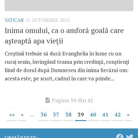
VATICAN
21 OCTOMBRIE 2012
Inima omului, ca o amforă goală care
aşteaptă apa vieţii
Creştinii trebuie să ducă Evanghelia în lume cu un
curaj senin, învingând teama prin credinţă, conştienţi
fiind de dorul după Dumnezeu din inima fiecărui om:
acesta este, pe scurt, cadrul în care va prinde...
Pagina 39 din 42
««
«
...
36
37
38
39
40
41
42
»
URMĂREȘTE: