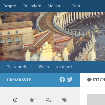
Despre
Calendare
Membri
Contact
Skip to content
Toate ştirile
Video
Anunţuri
ETIC
URMĂREȘTE: