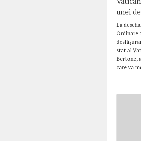
Vatican
unei del
La deschid
Ordinare a
desfăşurar
stat al Va
Bertone, a
care va mer