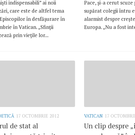
şti indispensabili” ai noii
Pace, şi-a cerut scuze 
ări, care este de altfel tema
supărat colegii întru 
Episcopilor în desfăşurare în
alarmist despre creşte
brie în Vatican. „Sfinţii
Europa. „Nu a fost int
ază prin vieţile lor...
OETICĂ
17 OCTOMBRIE 2012
VATICAN
17 OCTOMBRIE
rul de stat al
Un clip despre „