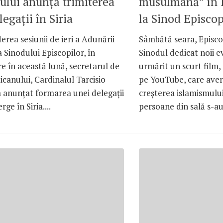
ului anunţă trimiterea
musulmană” în 
egaţii în Siria
la Sinod Episcop
erea sesiunii de ieri a Adunării
Sâmbătă seara, Episcop
 Sinodului Episcopilor, în
Sinodul dedicat noii e
e în această lună, secretarul de
urmărit un scurt film,
ticanului, Cardinalul Tarcisio
pe YouTube, care avert
 anunţat formarea unei delegaţii
creşterea islamismulu
ge în Siria....
persoane din sală s-au 