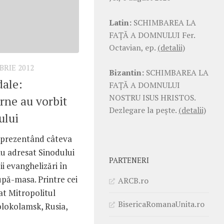
Latin:
SCHIMBAREA LA
FAŢĂ A DOMNULUI Fer.
Octavian, ep.
(detalii)
BRIE 2012
Bizantin:
SCHIMBAREA LA
dale:
FAŢĂ A DOMNULUI
NOSTRU ISUS HRISTOS.
erne au vorbit
Dezlegare la pește.
(detalii)
ului
reprezentând câteva
au adresat Sinodului
PARTENERI
ii evanghelizări în
upă-masa. Printre cei
ARCB.ro
lat Mitropolitul
BisericaRomanaUnita.ro
olokolamsk, Rusia,