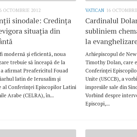
6 OCTOMBRIE 2012
VATICAN
16 OCTOMBRIE
nţii sinodale: Credinţa
Cardinalul Dolan
evigora situaţia din
subliniem chema
ântă
la evanghelizar
fi modernă şi eficientă, noua
Arhiepiscopul de New 
are trebuie să înceapă de la
Timothy Dolan, care es
 a afirmat Preafericitul Fouad
Conferinţei Episcopilo
iarhul latin de Ierusalim şi
Unite (USCCB), a vorbi
 al Conferinţei Episcopilor Latini
impresiile sale din Sin
ile Arabe (CELRA), în...
Vorbind despre interven
Episcopi,...