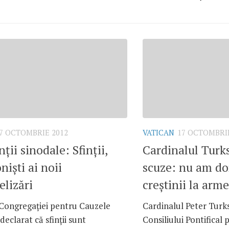
7 OCTOMBRIE 2012
VATICAN
17 OCTOMBRIE
ţii sinodale: Sfinţii,
Cardinalul Turks
nişti ai noii
scuze: nu am do
lizări
creştinii la arme
 Congregaţiei pentru Cauzele
Cardinalul Peter Turk
 declarat că sfinţii sunt
Consiliului Pontifical p