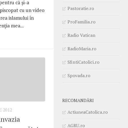
pentru că şi-a
Pastoratie.ro
episcopat cu un video
rea islamului în
ProFamilia.ro
enţia mea...
Radio Vatican
RadioMaria.ro
SfintiCatolici.ro
Spovada.ro
RECOMANDĂRI
 2012
ActiuneaCatolica.ro
invazia
AGRU.ro