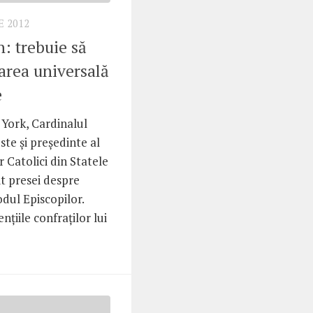
 2012
: trebuie să
rea universală
e
York, Cardinalul
te şi preşedinte al
r Catolici din Statele
t presei despre
odul Episcopilor.
ţiile confraţilor lui