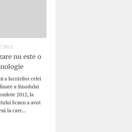
 2012
are nu este o
hnologie
i a lucrărilor celei
inare a Sinodului
tombrie 2012, la
ntului Scaun a avut
să la care...