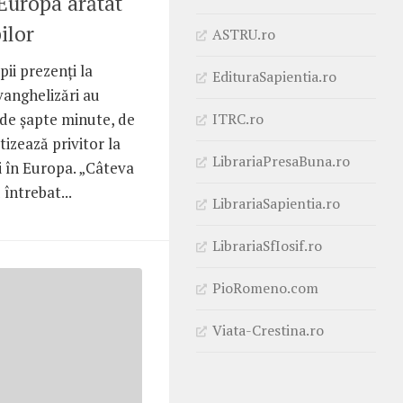
Europa arătat
ilor
ASTRU.ro
ii prezenţi la
EdituraSapientia.ro
vanghelizări au
ITRC.ro
 de şapte minute, de
izează privitor la
LibrariaPresaBuna.ro
i în Europa. „Câteva
întrebat...
LibrariaSapientia.ro
LibrariaSfIosif.ro
PioRomeno.com
Viata-Crestina.ro