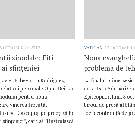
6 OCTOMBRIE 2012
VATICAN
13 OCTOMBRIE
nţii sinodale: Fiţi
Noua evangheliz
 ai sfinţeniei
problemă de te
Javier Echevarria Rodriguez,
La finalul primei sesiun
Prelaturii personale Opus Dei, s-a
de-a 13-a Adunări Ord
inodului pentru noua
Episcopilor, luni, 8 oc
are vinerea trecută,
biroul de presă al Sfâ
-i pe Episcopi şi pe preoţi să fie
loc o conferinţă de pre
 sfinţeniei”, care să îi instruiască