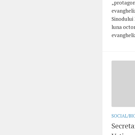
„protagoni
evangheliz
Sinodului 
luna octom
evanghelize
SOCIAL/BI
Secreta