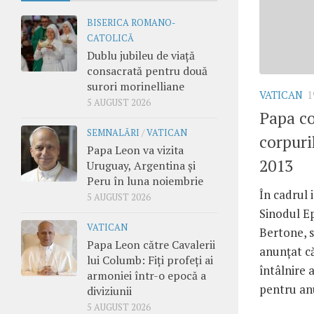
BISERICA ROMANO-
CATOLICĂ
Dublu jubileu de viață
consacrată pentru două
surori morinelliane
VATICAN
1
5 AUGUST 2026
Papa co
SEMNALĂRI
/
VATICAN
corpuri
Papa Leon va vizita
2013
Uruguay, Argentina și
Peru în luna noiembrie
În cadrul 
5 AUGUST 2026
Sinodul Ep
VATICAN
Bertone, s
Papa Leon către Cavalerii
anunţat că
lui Columb: Fiți profeți ai
întâlnire 
armoniei într-o epocă a
pentru anul
diviziunii
5 AUGUST 2026