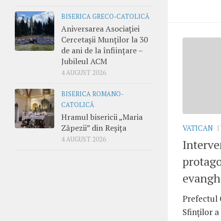
BISERICA GRECO-CATOLICĂ
Aniversarea Asociației
Cercetașii Munților la 30
de ani de la înființare –
Jubileul ACM
4 AUGUST 2026
BISERICA ROMANO-
CATOLICĂ
Hramul bisericii „Maria
Zăpezii” din Reșița
VATICAN
1
4 AUGUST 2026
Interven
protago
evanghe
Prefectul
Sfinţilor a