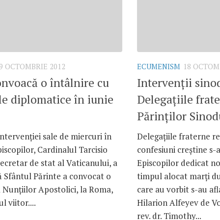
9 OCTOMBRIE 2012
ECUMENISM
18 OCTOM
nvoacă o întâlnire cu
Intervenţii sino
le diplomatice în iunie
Delegaţiile frat
Părinţilor Sinod
intervenţiei sale de miercuri în
Delegaţiile fraterne 
iscopilor, Cardinalul Tarcisio
confesiuni creştine s-
ecretar de stat al Vaticanului, a
Episcopilor dedicat no
 Sfântul Părinte a convocat o
timpul alocat marţi d
a Nunţiilor Apostolici, la Roma,
care au vorbit s-au af
 viitor....
Hilarion Alfeyev de V
rev. dr. Timothy...