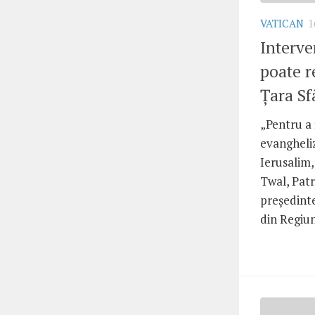
VATICAN
1
Interve
poate r
Ţara Sf
„Pentru a 
evangheliz
Ierusalim,
Twal, Patr
preşedinte
din Regiun