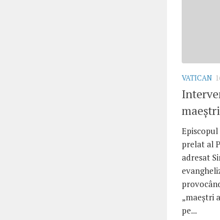
VATICAN
1
Interve
maeştri
Episcopul 
prelat al 
adresat S
evangheliz
provocându
„maeştri ai
pe...