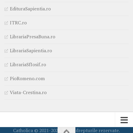
EdituraSapientia.ro
ITRC.ro
LibrariaPresaBuna.ro
LibrariaSapientia.ro
LibrariaSfIosif.ro
PioRomeno.com
Viata-Crestina.ro
Catholica © 2021-2026. Toate drepturile rezervate.