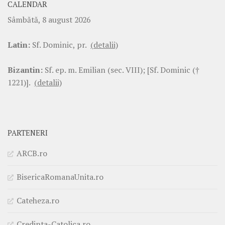
CALENDAR
Sâmbătă, 8 august 2026
Latin:
Sf. Dominic, pr.
(detalii)
Bizantin:
Sf. ep. m. Emilian (sec. VIII); [Sf. Dominic (†
1221)].
(detalii)
PARTENERI
ARCB.ro
BisericaRomanaUnita.ro
Cateheza.ro
Credinta-Catolica.ro