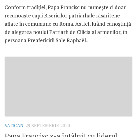
Conform tradiției, Papa Francisc nu numește ci doar
recunoaște capii Bisericilor patriarhale răsăritene
aflate în comuniune cu Roma. Astfel, luând cunoștință
de alegerea noului Patriarh de Cilicia al armenilor, în
persoana Preafericirii Sale Raphaël...
VATICAN
29 SEPTEMBRIE 2020
Papa Francisc s-a întâlnit cu liderul