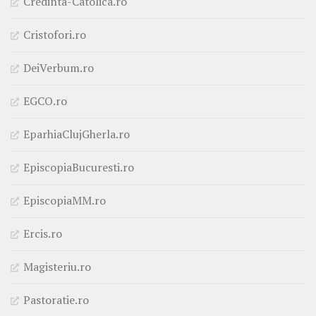
Credinta-Catolica.ro
Cristofori.ro
DeiVerbum.ro
EGCO.ro
EparhiaClujGherla.ro
EpiscopiaBucuresti.ro
EpiscopiaMM.ro
Ercis.ro
Magisteriu.ro
Pastoratie.ro