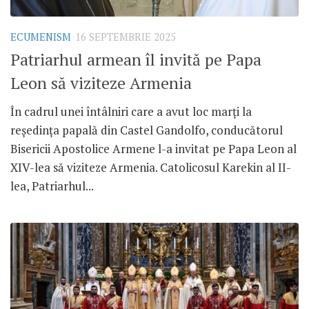
ECUMENISM
16 SEPTEMBRIE 2025
Patriarhul armean îl invită pe Papa
Leon să viziteze Armenia
În cadrul unei întâlniri care a avut loc marți la
reședința papală din Castel Gandolfo, conducătorul
Bisericii Apostolice Armene l-a invitat pe Papa Leon al
XIV-lea să viziteze Armenia. Catolicosul Karekin al II-
lea, Patriarhul...