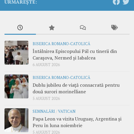
URMĂREȘTE:
BISERICA ROMANO-CATOLICĂ
Întâlnirea Episcopului Pál cu tinerii din
Carașova, Nermed și Iabalcea
6 AUGUST 2026
BISERICA ROMANO-CATOLICĂ
Dublu jubileu de viață consacrată pentru
două surori morinelliane
5 AUGUST 2026
SEMNALĂRI
/
VATICAN
Papa Leon va vizita Uruguay, Argentina și
Peru în luna noiembrie
5 AUGUST 2026