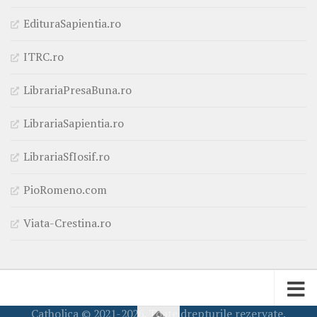
EdituraSapientia.ro
ITRC.ro
LibrariaPresaBuna.ro
LibrariaSapientia.ro
LibrariaSfIosif.ro
PioRomeno.com
Viata-Crestina.ro
Catholica © 2021-2026. Toate drepturile rezervate.