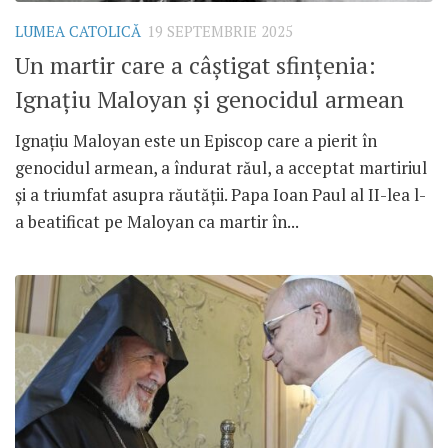
LUMEA CATOLICĂ
19 SEPTEMBRIE 2025
Un martir care a câștigat sfințenia:
Ignațiu Maloyan și genocidul armean
Ignațiu Maloyan este un Episcop care a pierit în
genocidul armean, a îndurat răul, a acceptat martiriul
și a triumfat asupra răutății. Papa Ioan Paul al II-lea l-
a beatificat pe Maloyan ca martir în...