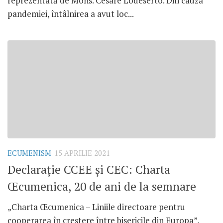
reprezentată de Mons. Cesare Lodeserto. Din cauza
pandemiei, întâlnirea a avut loc...
ECUMENISM
15 APRILIE 2021
Declarație CCEE și CEC: Charta
Œcumenica, 20 de ani de la semnare
„Charta Œcumenica – Liniile directoare pentru
cooperarea în creștere între bisericile din Europa”,