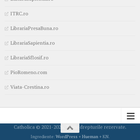
ITRC.ro
LibrariaPresaBuna.ro
LibrariaSapientia.ro
LibrariaSfIosif.ro
PioRomeno.com
Viata-Crestina.ro
Catholica © 2021-2026. Toate drepturile rezervate.
Ingrediente:
WordPress
+
Hueman
+ KN.