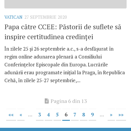
VATICAN
27 SEPTEMBRIE 2020
Papa către CCEE: Păstorii de suflete să
inspire certitudinea credinței
În zilele 25 și 26 septembrie a.c., s-a desfășurat în
regim online adunarea plenară a Consiliului
Conferințelor Episcopale din Europa. Lucrările
adunării erau programate inițial la Praga, în Republica
Cehă, în zilele 25-27 septembrie,...
Pagina 6 din 13
««
«
...
3
4
5
6
7
8
9
...
»
»»