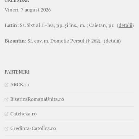
CALENDAR
Vineri, 7 august 2026
Latin:
Ss. Sixt al II-lea, pp. şi îns., m. ; Caietan, pr.
(detalii)
Bizantin:
Sf. cuv. m. Dometie Persul († 262).
(detalii)
PARTENERI
ARCB.ro
BisericaRomanaUnita.ro
Cateheza.ro
Credinta-Catolica.ro