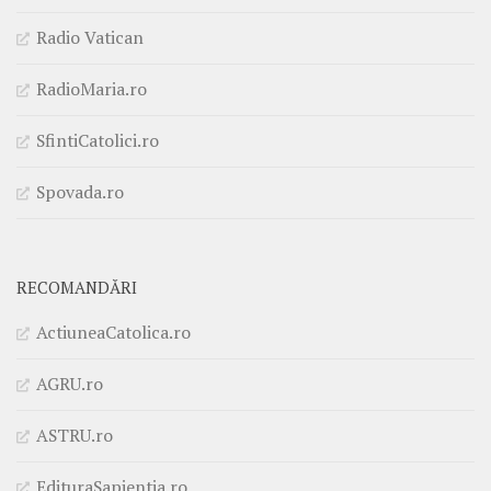
Radio Vatican
RadioMaria.ro
SfintiCatolici.ro
Spovada.ro
RECOMANDĂRI
ActiuneaCatolica.ro
AGRU.ro
ASTRU.ro
EdituraSapientia.ro