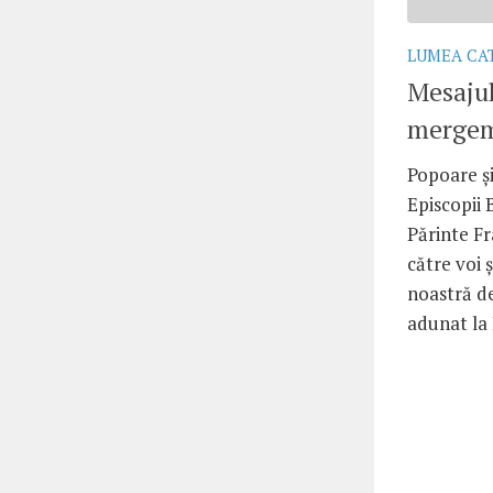
LUMEA CA
Mesajul
mergem
Popoare și
Episcopii 
Părinte Fr
către voi 
noastră de
adunat la