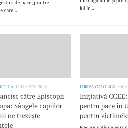
întreaga lume și preoți
 gesturi de pace, printre
lui în...
e care...
OETICĂ
18 MARTIE 2022
LUMEA CATOLICĂ
3 MA
ancisc către Episcopii
Inițiativă CCEE:
opa: Sângele copiilor
pentru pace în U
ni ne trezește
pentru victimel
nțele
Fiecare națiune euro