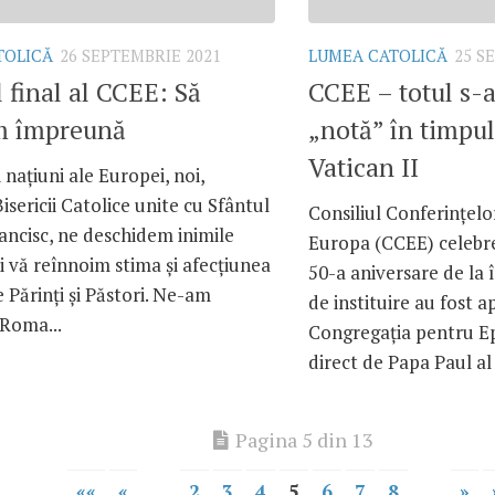
TOLICĂ
26 SEPTEMBRIE 2021
LUMEA CATOLICĂ
25 S
 final al CCEE: Să
CCEE – totul s-a
 împreună
„notă” în timpul
Vatican II
 națiuni ale Europei, noi,
Bisericii Catolice unite cu Sfântul
Consiliul Conferințelo
ancisc, ne deschidem inimile
Europa (CCEE) celebre
și vă reînnoim stima și afecțiunea
50-a aniversare de la
 Părinți și Păstori. Ne-am
de instituire au fost 
 Roma...
Congregația pentru E
direct de Papa Paul al 
Pagina 5 din 13
««
«
...
2
3
4
5
6
7
8
...
»