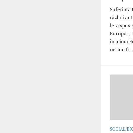
Suferința 
război ar 
le-a spus 
Europa. „T
în inima E
ne-am fi...
SOCIAL/BI