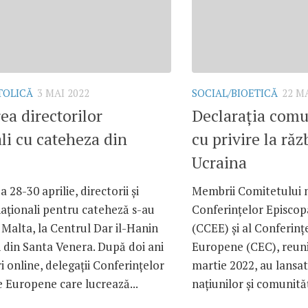
TOLICĂ
3 MAI 2022
SOCIAL/BIOETICĂ
22 M
rea directorilor
Declarația co
li cu cateheza din
cu privire la răz
Ucraina
 28-30 aprilie, directorii și
Membrii Comitetului m
naționali pentru cateheză s-au
Conferințelor Episcop
n Malta, la Centrul Dar il-Hanin
(CCEE) și al Conferințe
 din Santa Venera. După doi ani
Europene (CEC), reuniț
ri online, delegații Conferințelor
martie 2022, au lansat 
 Europene care lucrează...
națiunilor și comunităț