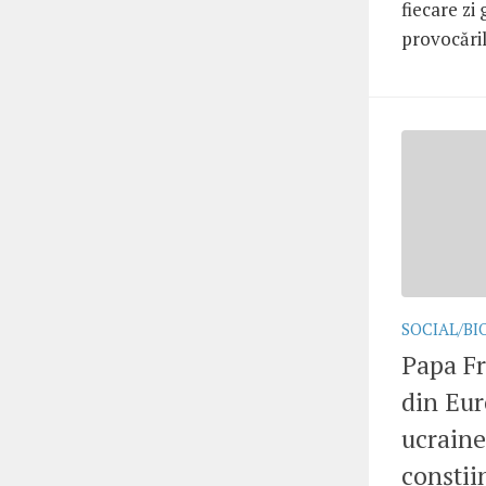
fiecare zi
provocăril
SOCIAL/BI
Papa Fr
din Eur
ucraine
conștii