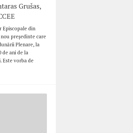
taras Grušas,
 CCEE
r Episcopale din
 nou președinte care
dunării Plenare, la
 de ani de la
. Este vorba de