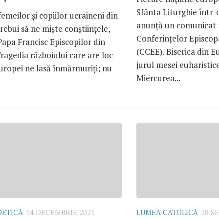
Sfânta Liturghie într-
femeilor și copiilor ucraineni din
anunță un comunicat t
trebui să ne miște conștiințele,
Conferințelor Episcop
Papa Francisc Episcopilor din
(CCEE). Biserica din E
ragedia războiului care are loc
jurul mesei euharistic
uropei ne lasă înmărmuriți; nu
Miercurea...
OETICĂ
14 DECEMBRIE 2021
LUMEA CATOLICĂ
28 S