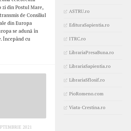
o zi din Postul Mare,
ASTRU.ro
ransmis de Consiliul
ale din Europa
EdituraSapientia.ro
uropa se adună în
ITRC.ro
e. Începând cu
LibrariaPresaBuna.ro
LibrariaSapientia.ro
LibrariaSfIosif.ro
PioRomeno.com
Viata-Crestina.ro
EPTEMBRIE 2021