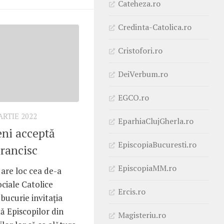
Cateheza.ro
Credinta-Catolica.ro
Cristofori.ro
DeiVerbum.ro
EGCO.ro
ARTIE 2022
EparhiaClujGherla.ro
eni acceptă
EpiscopiaBucuresti.ro
Francisc
EpiscopiaMM.ro
 are loc cea de-a
Sociale Catolice
Ercis.ro
bucurie invitația
ă Episcopilor din
Magisteriu.ro