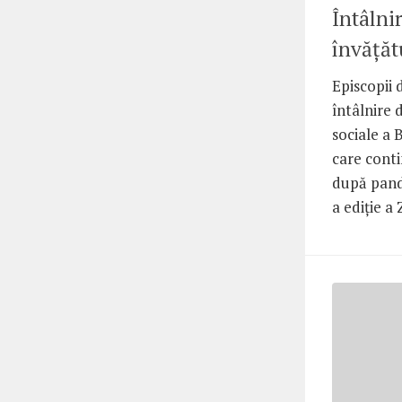
Întâlni
învățăt
Episcopii 
întâlnire 
sociale a B
care conti
după pand
a ediție a 