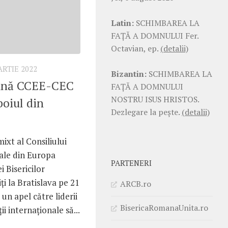
Latin:
SCHIMBAREA LA
FAŢĂ A DOMNULUI Fer.
Octavian, ep.
(detalii)
ARTIE 2022
Bizantin:
SCHIMBAREA LA
mună CCEE-CEC
FAŢĂ A DOMNULUI
NOSTRU ISUS HRISTOS.
boiul din
Dezlegare la pește.
(detalii)
ixt al Consiliului
ale din Europa
PARTENERI
i Bisericilor
i la Bratislava pe 21
ARCB.ro
un apel către liderii
BisericaRomanaUnita.ro
ii internaționale să...