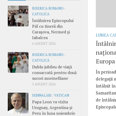
BISERICA ROMANO-
CATOLICĂ
Întâlnirea Episcopului
Pál cu tinerii din
Carașova, Nermed și
LUMEA CA
Iabalcea
Întâlni
6 AUGUST 2026
naționa
BISERICA ROMANO-
Europa
CATOLICĂ
Dublu jubileu de viață
În perioada
consacrată pentru două
surori morinelliane
delegații 
5 AUGUST 2026
întâlnit î
Samaritan
SEMNALĂRI
/
VATICAN
de întâlni
Papa Leon va vizita
Episcopale
Uruguay, Argentina și
Peru în luna noiembrie