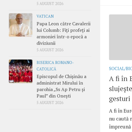
5 AUGUST 2026
VATICAN
Papa Leon către Cavalerii
lui Columb: Fiți profeți ai
armoniei într-o epocă a
diviziunii
5 AUGUST 2026
BISERICA ROMANO-
SOCIAL/BI
CATOLICĂ
Episcopul de Chișinău a
A fi în
administrat Mirului în
slujește
parohia „Ss Ap Petru și
Paul” din Onești
gesturi
5 AUGUST 2026
A fi în Eu
nu caută 
împreună c