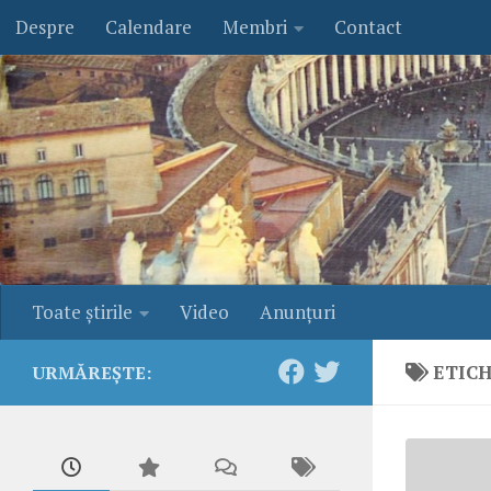
Despre
Calendare
Membri
Contact
Skip to content
Toate ştirile
Video
Anunţuri
ETIC
URMĂREȘTE: