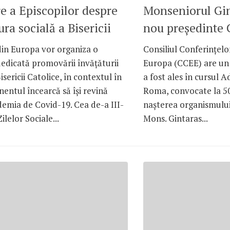
re a Episcopilor despre
Monseniorul Gin
ura socială a Bisericii
nou președinte
din Europa vor organiza o
Consiliul Conferințelo
dedicată promovării învățăturii
Europa (CCEE) are un
isericii Catolice, în contextul în
a fost ales în cursul A
nentul încearcă să își revină
Roma, convocate la 50
emia de Covid-19. Cea de-a III-
nașterea organismului
Zilelor Sociale...
Mons. Gintaras...