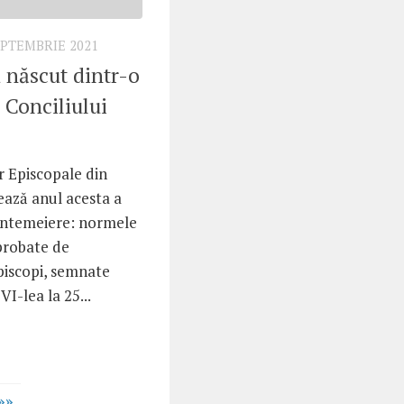
EPTEMBRIE 2021
 născut dintr-o
 Conciliului
r Episcopale din
ază anul acesta a
 întemeiere: normele
aprobate de
piscopi, semnate
VI-lea la 25...
»»