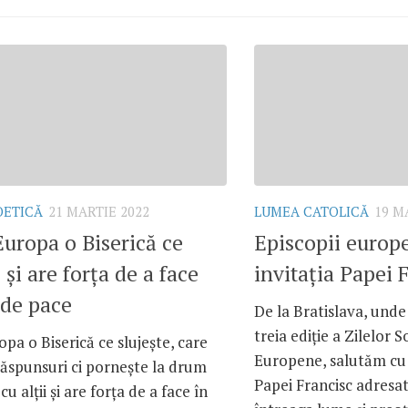
OETICĂ
21 MARTIE 2022
LUMEA CATOLICĂ
19 M
 Europa o Biserică ce
Episcopii europ
 și are forța de a face
invitația Papei 
 de pace
De la Bratislava, unde
treia ediție a Zilelor 
ropa o Biserică ce slujește, care
Europene, salutăm cu 
răspunsuri ci pornește la drum
Papei Francisc adresat
u alții și are forța de a face în