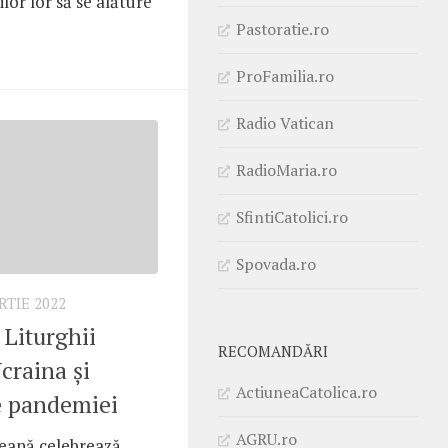
lor lor să se alăture
Pastoratie.ro
ProFamilia.ro
Radio Vatican
RadioMaria.ro
SfintiCatolici.ro
Spovada.ro
RTIE 2022
 Liturghii
RECOMANDĂRI
craina și
ActiuneaCatolica.ro
e pandemiei
AGRU.ro
peană celebrează