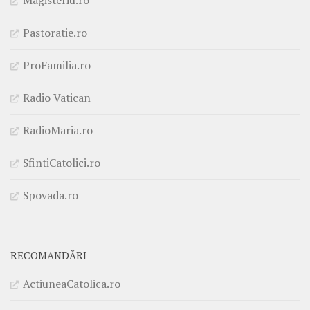
Magisteriu.ro
Pastoratie.ro
ProFamilia.ro
Radio Vatican
RadioMaria.ro
SfintiCatolici.ro
Spovada.ro
RECOMANDĂRI
ActiuneaCatolica.ro