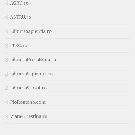
AGRU.ro
ASTRU.ro
EdituraSapientia.ro
ITRC.ro
LibrariaPresaBuna.ro
LibrariaSapientia.ro
LibrariaSfIosif.ro
PioRomeno.com
Viata-Crestina.ro