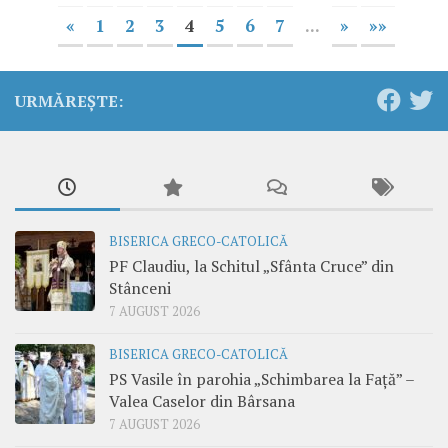
«
1
2
3
4
5
6
7
...
»
»»
URMĂREȘTE:
BISERICA GRECO-CATOLICĂ
PF Claudiu, la Schitul „Sfânta Cruce” din
Stânceni
7 AUGUST 2026
BISERICA GRECO-CATOLICĂ
PS Vasile în parohia „Schimbarea la Față” –
Valea Caselor din Bârsana
7 AUGUST 2026