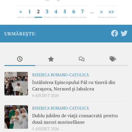
«
1
2
3
4
5
6
7
...
»
»»
URMĂREȘTE:
BISERICA ROMANO-CATOLICĂ
Întâlnirea Episcopului Pál cu tinerii din
Carașova, Nermed și Iabalcea
6 AUGUST 2026
BISERICA ROMANO-CATOLICĂ
Dublu jubileu de viață consacrată pentru
două surori morinelliane
5 AUGUST 2026