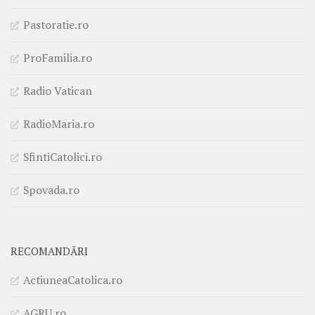
Pastoratie.ro
ProFamilia.ro
Radio Vatican
RadioMaria.ro
SfintiCatolici.ro
Spovada.ro
RECOMANDĂRI
ActiuneaCatolica.ro
AGRU.ro