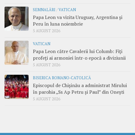
SEMNALĂRI
/
VATICAN
Papa Leon va vizita Uruguay, Argentina și
Peru în luna noiembrie
5 AUGUST 2026
VATICAN
Papa Leon către Cavalerii lui Columb: Fiți
profeți ai armoniei într-o epocă a diviziunii
5 AUGUST 2026
BISERICA ROMANO-CATOLICĂ
Episcopul de Chișinău a administrat Mirului
în parohia „Ss Ap Petru și Paul” din Onești
5 AUGUST 2026