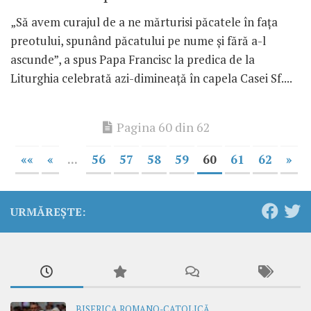
„Să avem curajul de a ne mărturisi păcatele în faţa
preotului, spunând păcatului pe nume şi fără a-l
ascunde”, a spus Papa Francisc la predica de la
Liturghia celebrată azi-dimineaţă în capela Casei Sf....
Pagina 60 din 62
««
«
...
56
57
58
59
60
61
62
»
URMĂREȘTE:
BISERICA ROMANO-CATOLICĂ