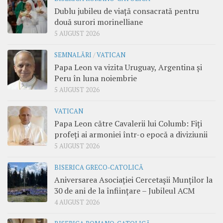
Dublu jubileu de viață consacrată pentru
două surori morinelliane
5 AUGUST 2026
SEMNALĂRI
/
VATICAN
Papa Leon va vizita Uruguay, Argentina și
Peru în luna noiembrie
5 AUGUST 2026
VATICAN
Papa Leon către Cavalerii lui Columb: Fiți
profeți ai armoniei într-o epocă a diviziunii
5 AUGUST 2026
BISERICA GRECO-CATOLICĂ
Aniversarea Asociației Cercetașii Munților la
30 de ani de la înființare – Jubileul ACM
4 AUGUST 2026