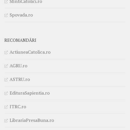
SfintiCatolici.ro
Spovada.ro
RECOMANDĂRI
ActiuneaCatolica.ro
AGRU.ro
ASTRU.ro
EdituraSapientia.ro
ITRC.ro
LibrariaPresaBuna.ro