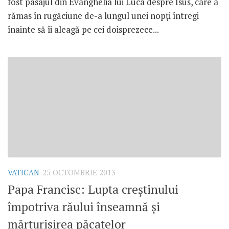
fost pasajul din Evanghelia lui Luca despre Isus, care a
rămas în rugăciune de-a lungul unei nopţi întregi
înainte să îi aleagă pe cei doisprezece...
VATICAN
25 OCTOMBRIE 2013
Papa Francisc: Lupta creştinului
împotriva răului înseamnă şi
mărturisirea păcatelor