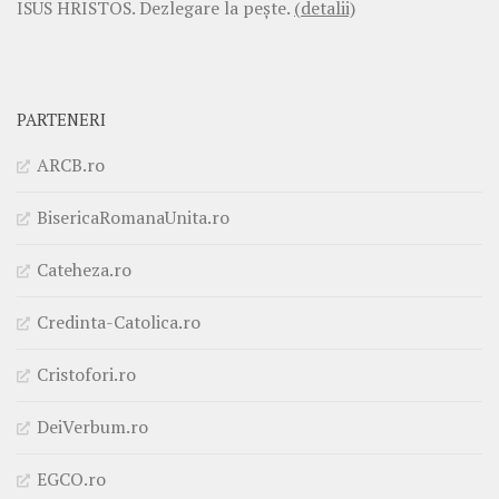
ISUS HRISTOS. Dezlegare la pește.
(detalii)
PARTENERI
ARCB.ro
BisericaRomanaUnita.ro
Cateheza.ro
Credinta-Catolica.ro
Cristofori.ro
DeiVerbum.ro
EGCO.ro