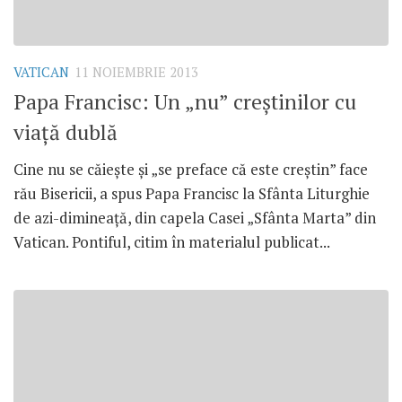
VATICAN
11 NOIEMBRIE 2013
Papa Francisc: Un „nu” creştinilor cu
viaţă dublă
Cine nu se căieşte şi „se preface că este creştin” face
rău Bisericii, a spus Papa Francisc la Sfânta Liturghie
de azi-dimineaţă, din capela Casei „Sfânta Marta” din
Vatican. Pontiful, citim în materialul publicat...