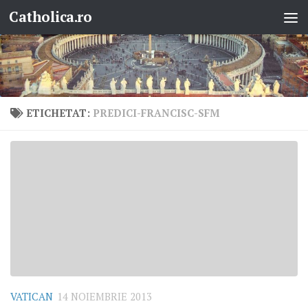
Catholica.ro
Skip to content
ETICHETAT:
PREDICI-FRANCISC-SFM
VATICAN
14 NOIEMBRIE 2013