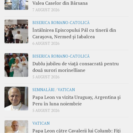
Valea Caselor din Bârsana
7 AUGUST 2026
BISERICA ROMANO-CATOLICĂ
Întâlnirea Episcopului Pál cu tinerii din
Carașova, Nermed și Iabalcea
6 AUGUST 2026
BISERICA ROMANO-CATOLICĂ
Dublu jubileu de viață consacrată pentru
două surori morinelliane
5 AUGUST 2026
SEMNALĂRI
/
VATICAN
Papa Leon va vizita Uruguay, Argentina și
Peru în luna noiembrie
5 AUGUST 2026
VATICAN
Papa Leon către Cavalerii lui Columb: Fiți