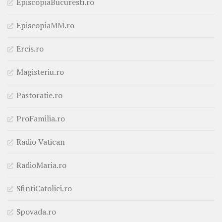
EpiscopiaBucuresti.ro
EpiscopiaMM.ro
Ercis.ro
Magisteriu.ro
Pastoratie.ro
ProFamilia.ro
Radio Vatican
RadioMaria.ro
SfintiCatolici.ro
Spovada.ro