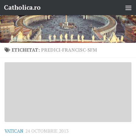
Catholica.ro
Skip to content
ETICHETAT:
PREDICI-FRANCISC-SFM
VATICAN
24 OCTOMBRIE 2013