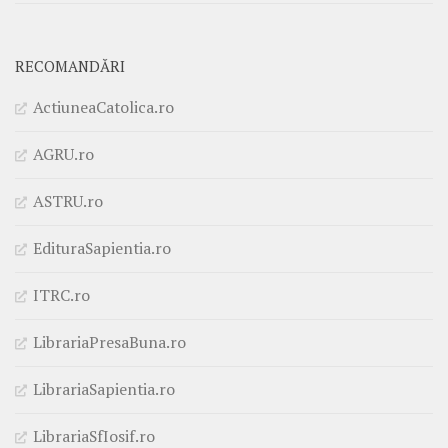
RECOMANDĂRI
ActiuneaCatolica.ro
AGRU.ro
ASTRU.ro
EdituraSapientia.ro
ITRC.ro
LibrariaPresaBuna.ro
LibrariaSapientia.ro
LibrariaSfIosif.ro