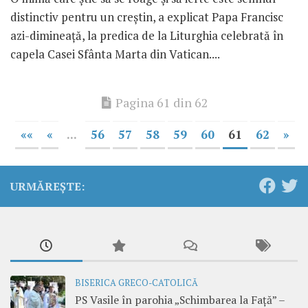
distinctiv pentru un creştin, a explicat Papa Francisc
azi-dimineaţă, la predica de la Liturghia celebrată în
capela Casei Sfânta Marta din Vatican....
Pagina 61 din 62
««
«
...
56
57
58
59
60
61
62
»
URMĂREȘTE:
BISERICA GRECO-CATOLICĂ
PS Vasile în parohia „Schimbarea la Față” –