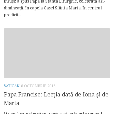
însuşi: a spus Papa la Sfânta Liturghie, celebrată azi-
dimineaţă, în capela Casei Sfânta Marta. În centrul
predicii...
VATICAN
8 OCTOMBRIE 2013
Papa Francisc: Lecţia dată de Iona şi de
Marta
O inimă care ştie să se roage şi să ierte este semnul