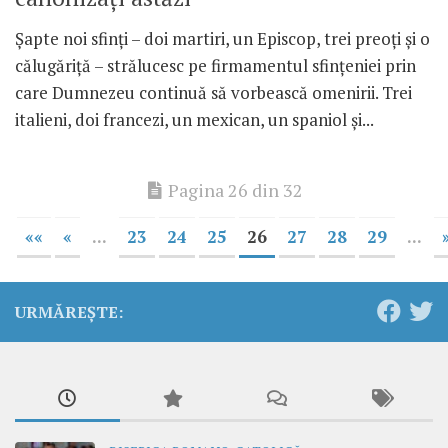
Șapte noi sfinți – doi martiri, un Episcop, trei preoți și o
călugăriță – strălucesc pe firmamentul sfințeniei prin
care Dumnezeu continuă să vorbească omenirii. Trei
italieni, doi francezi, un mexican, un spaniol și...
Pagina 26 din 32
««
«
...
23
24
25
26
27
28
29
...
URMĂREȘTE: