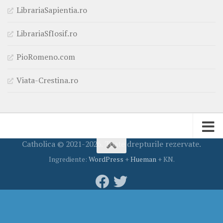
LibrariaSapientia.ro
LibrariaSfIosif.ro
PioRomeno.com
Viata-Crestina.ro
Catholica © 2021-2026. Toate drepturile rezervate.
Ingrediente:
WordPress
+
Hueman
+ KN.