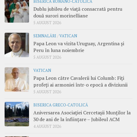
BISERICA ROMANO-CATOLICĂ
Dublu jubileu de viață consacrată pentru
două surori morinelliane
5 AUGUST 2026
SEMNALĂRI
/
VATICAN
Papa Leon va vizita Uruguay, Argentina și
Peru în luna noiembrie
5 AUGUST 2026
VATICAN
Papa Leon către Cavalerii lui Columb: Fiți
profeți ai armoniei într-o epocă a diviziunii
5 AUGUST 2026
BISERICA GRECO-CATOLICĂ
Aniversarea Asociației Cercetașii Munților la
30 de ani de la înființare – Jubileul ACM
4 AUGUST 2026