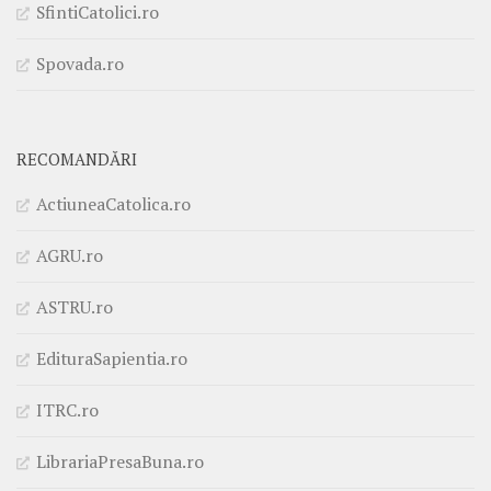
SfintiCatolici.ro
Spovada.ro
RECOMANDĂRI
ActiuneaCatolica.ro
AGRU.ro
ASTRU.ro
EdituraSapientia.ro
ITRC.ro
LibrariaPresaBuna.ro