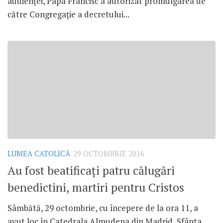
audienței, Papa Francisc a autorizat promulgarea de
către Congregație a decretului...
LUMEA CATOLICĂ
29 OCTOMBRIE 2016
Au fost beatificați patru călugări
benedictini, martiri pentru Cristos
Sâmbătă, 29 octombrie, cu începere de la ora 11, a
avut loc în Catedrala Almudena din Madrid, Sfânta