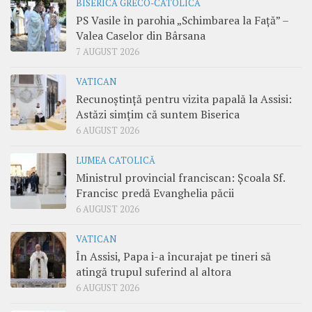
BISERICA GRECO-CATOLICĂ
PS Vasile în parohia „Schimbarea la Față” –
Valea Caselor din Bârsana
7 AUGUST 2026
VATICAN
Recunoștință pentru vizita papală la Assisi:
Astăzi simțim că suntem Biserica
6 AUGUST 2026
LUMEA CATOLICĂ
Ministrul provincial franciscan: Școala Sf.
Francisc predă Evanghelia păcii
6 AUGUST 2026
VATICAN
În Assisi, Papa i-a încurajat pe tineri să
atingă trupul suferind al altora
6 AUGUST 2026