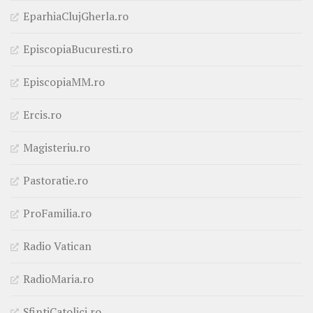
EparhiaClujGherla.ro
EpiscopiaBucuresti.ro
EpiscopiaMM.ro
Ercis.ro
Magisteriu.ro
Pastoratie.ro
ProFamilia.ro
Radio Vatican
RadioMaria.ro
SfintiCatolici.ro