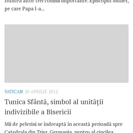
fruntea altor trei comisii importante. Episcopul Muller,
pe care Papa l-a...
VATICAN
20 APRILIE 2012
Tunica Sfântă, simbol al unităţii
indivizibile a Bisericii
Mii de pelerini se îndreaptă în această perioadă spre
Catedrala din Trier, Germania, pentru al cincilea