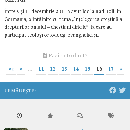
Între 9 şi 11 decembrie 2011 a avut loc la Bad Boll, în
Germania, o întâlnire cu tema „Înţelegerea creştină a
drepturilor omului – chestiuni dificile”, la care au
participat teologi ortodocşi, evanghelici şi...
Pagina 16 din 17
««
«
...
11
12
13
14
15
16
17
»
URMĂREȘTE: