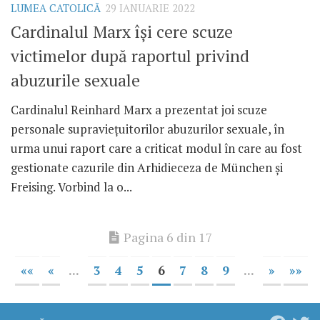
LUMEA CATOLICĂ
29 IANUARIE 2022
Cardinalul Marx își cere scuze
victimelor după raportul privind
abuzurile sexuale
Cardinalul Reinhard Marx a prezentat joi scuze
personale supraviețuitorilor abuzurilor sexuale, în
urma unui raport care a criticat modul în care au fost
gestionate cazurile din Arhidieceza de München și
Freising. Vorbind la o...
Pagina 6 din 17
««
«
...
3
4
5
6
7
8
9
...
»
»»