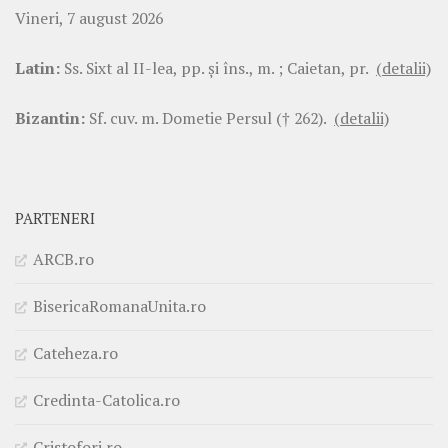
Vineri, 7 august 2026
Latin:
Ss. Sixt al II-lea, pp. şi îns., m. ; Caietan, pr.
(detalii)
Bizantin:
Sf. cuv. m. Dometie Persul († 262).
(detalii)
PARTENERI
ARCB.ro
BisericaRomanaUnita.ro
Cateheza.ro
Credinta-Catolica.ro
Cristofori.ro