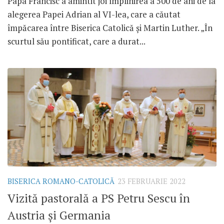
Papa Francisc a amintit joi împlinirea a 500 de ani de la
alegerea Papei Adrian al VI-lea, care a căutat
împăcarea între Biserica Catolică și Martin Luther. „În
scurtul său pontificat, care a durat...
BISERICA ROMANO-CATOLICĂ
23 FEBRUARIE 2022
Vizită pastorală a PS Petru Sescu în
Austria și Germania