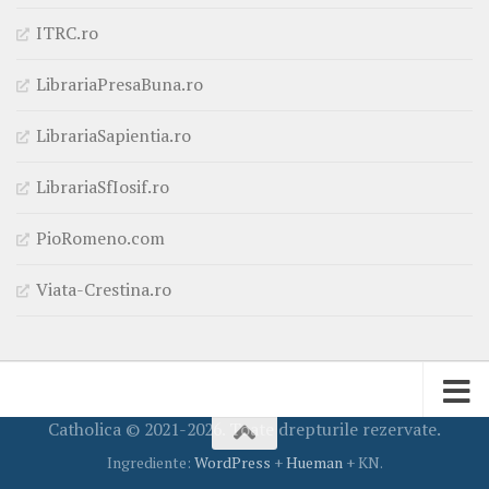
ITRC.ro
LibrariaPresaBuna.ro
LibrariaSapientia.ro
LibrariaSfIosif.ro
PioRomeno.com
Viata-Crestina.ro
Catholica © 2021-2026. Toate drepturile rezervate.
Ingrediente:
WordPress
+
Hueman
+ KN.