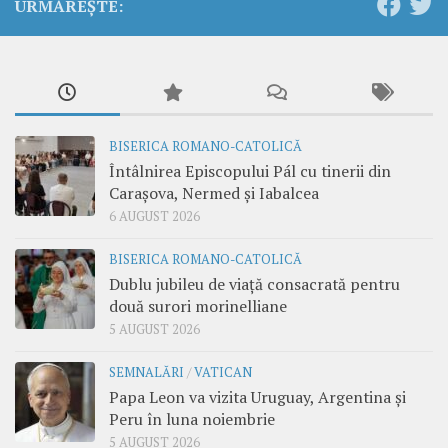
URMĂREȘTE:
BISERICA ROMANO-CATOLICĂ
Întâlnirea Episcopului Pál cu tinerii din
Carașova, Nermed și Iabalcea
6 AUGUST 2026
BISERICA ROMANO-CATOLICĂ
Dublu jubileu de viață consacrată pentru
două surori morinelliane
5 AUGUST 2026
SEMNALĂRI
/
VATICAN
Papa Leon va vizita Uruguay, Argentina și
Peru în luna noiembrie
5 AUGUST 2026