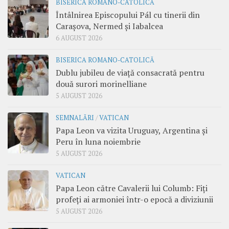
BISERICA ROMANO-CATOLICĂ
Întâlnirea Episcopului Pál cu tinerii din
Carașova, Nermed și Iabalcea
6 AUGUST 2026
BISERICA ROMANO-CATOLICĂ
Dublu jubileu de viață consacrată pentru
două surori morinelliane
5 AUGUST 2026
SEMNALĂRI
/
VATICAN
Papa Leon va vizita Uruguay, Argentina și
Peru în luna noiembrie
5 AUGUST 2026
VATICAN
Papa Leon către Cavalerii lui Columb: Fiți
profeți ai armoniei într-o epocă a diviziunii
5 AUGUST 2026