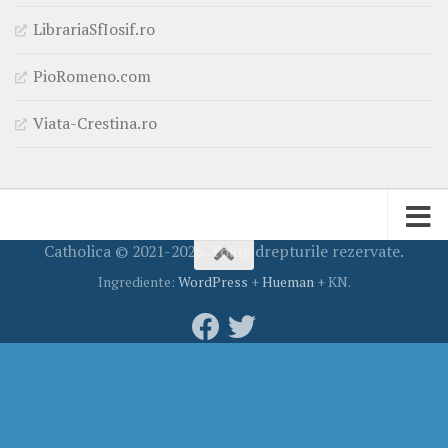
LibrariaSfIosif.ro
PioRomeno.com
Viata-Crestina.ro
Catholica © 2021-2026. Toate drepturile rezervate.
Ingrediente:
WordPress
+
Hueman
+ KN.