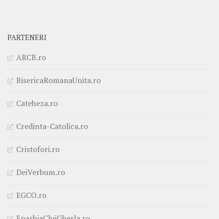
PARTENERI
ARCB.ro
BisericaRomanaUnita.ro
Cateheza.ro
Credinta-Catolica.ro
Cristofori.ro
DeiVerbum.ro
EGCO.ro
EparhiaClujGherla.ro