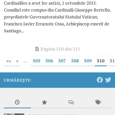
Cardinalilor a avut loc astăzi, 1 octombrie 2013.
Consiliul este compus din Cardinalii Giuseppe Bertello,
preşedintele Guvernatoratului Statului Vatican;
Francisco Javier Errazuriz Ossa, Arhiepiscop emerit de
Santiago...
Pagina 510 din 511
««
«
...
505
506
507
508
509
510
51
URMĂREȘTE: