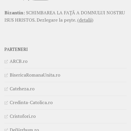
Bizantin:
SCHIMBAREA LA FAŢĂ A DOMNULUI NOSTRU
ISUS HRISTOS. Dezlegare la pește.
(detalii)
PARTENERI
ARCB.ro
BisericaRomanaUnita.ro
Cateheza.ro
Credinta-Catolica.ro
Cristofori.ro
DeiVerbum.ro