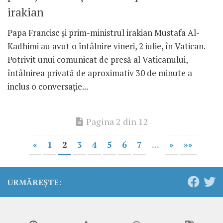
irakian
Papa Francisc și prim-ministrul irakian Mustafa Al-
Kadhimi au avut o întâlnire vineri, 2 iulie, în Vatican.
Potrivit unui comunicat de presă al Vaticanului,
întâlnirea privată de aproximativ 30 de minute a
inclus o conversație...
Pagina 2 din 12
«
1
2
3
4
5
6
7
...
»
»»
URMĂREȘTE: