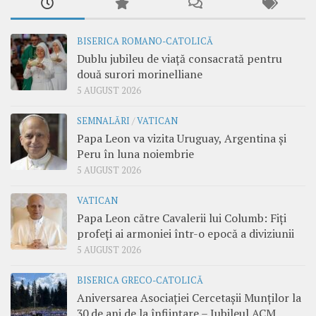
BISERICA ROMANO-CATOLICĂ
Dublu jubileu de viață consacrată pentru
două surori morinelliane
5 AUGUST 2026
SEMNALĂRI
/
VATICAN
Papa Leon va vizita Uruguay, Argentina și
Peru în luna noiembrie
5 AUGUST 2026
VATICAN
Papa Leon către Cavalerii lui Columb: Fiți
profeți ai armoniei într-o epocă a diviziunii
5 AUGUST 2026
BISERICA GRECO-CATOLICĂ
Aniversarea Asociației Cercetașii Munților la
30 de ani de la înființare – Jubileul ACM