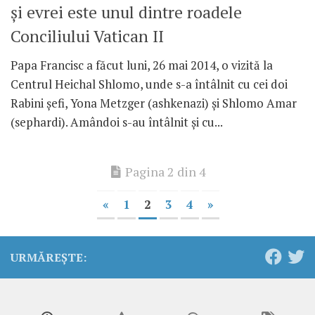
şi evrei este unul dintre roadele
Conciliului Vatican II
Papa Francisc a făcut luni, 26 mai 2014, o vizită la
Centrul Heichal Shlomo, unde s-a întâlnit cu cei doi
Rabini şefi, Yona Metzger (ashkenazi) şi Shlomo Amar
(sephardi). Amândoi s-au întâlnit şi cu...
Pagina 2 din 4
«
1
2
3
4
»
URMĂREȘTE: