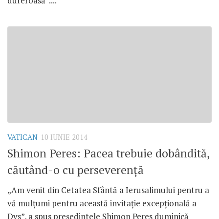
dureroasă”....
VATICAN
10 IUNIE 2014
Shimon Peres: Pacea trebuie dobândită,
căutând-o cu perseverenţă
„Am venit din Cetatea Sfântă a Ierusalimului pentru a
vă mulţumi pentru această invitaţie excepţională a
Dvs”, a spus preşedintele Shimon Peres duminică