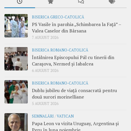
BISERICA GRECO-CATOLICĂ
PS Vasile în parohia „Schimbarea la Față” –
Valea Caselor din Bârsana
7 AUGUST 2026
BISERICA ROMANO-CATOLICĂ
Întâlnirea Episcopului Pál cu tinerii din
Carașova, Nermed și Iabalcea
6 AUGUST 2026
BISERICA ROMANO-CATOLICĂ
Dublu jubileu de viață consacrată pentru
două surori morinelliane
5 AUGUST 2026
SEMNALĂRI
/
VATICAN
Papa Leon va vizita Uruguay, Argentina și
Peru în luna noiembrie