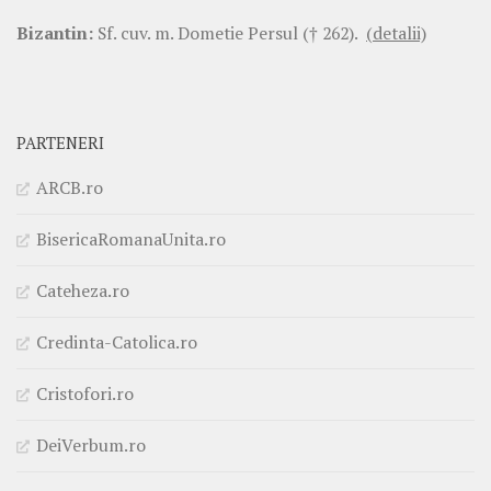
Bizantin:
Sf. cuv. m. Dometie Persul († 262).
(detalii)
PARTENERI
ARCB.ro
BisericaRomanaUnita.ro
Cateheza.ro
Credinta-Catolica.ro
Cristofori.ro
DeiVerbum.ro