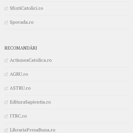
SfintiCatolici.ro
Spovada.ro
RECOMANDĂRI
ActiuneaCatolica.ro
AGRU.ro
ASTRU.ro
EdituraSapientia.ro
ITRC.ro
LibrariaPresaBuna.ro